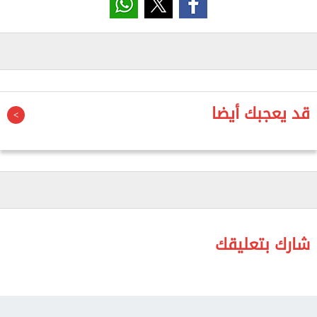
السودانية ورأب الصدع بين الطرفين ووقف نزيف الدم
والعودة بالدولة السودانية إلى طريق الأمن والاستقرار،
مشددا على أن الأمن السوداني هو جزء لا يتجزأ من الأمن
القومي العربي.
وأشاد رئيس البرلمان العربي بالجهود البناءة التي تبذلها
قد يعجبك أيضا
المملكة العربية السعودية منذ بداية الأزمة إلى جانب كل
الجهود العربية المبذولة للوقوف بجانب الشعب السوداني
الشقيق والمساهمة بشكل حثيث في الحفاظ على
تماسك الدولة وإجلاء الرعايا وايصال المساعدات
الإنسانية.
شارك بتعليقك