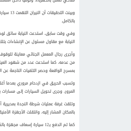
ملاكي تعمل بالكهرباء، وتوفيا داخل المس
وبينت الت
بالكامل.
وفي وقت سابق، استدعت النيابة سائق لود
النيابة مع مقاول مسئول عن الإنشاءات بتلك
وأجرى رجال المعمل الجنائي معاينة للوقوف
من عدمه، كما استدعت عدد من شهود العيان 
بمسرح الواقعة وحصر التلفيات الناجمة عن ال
وتسبب الحريق في ازدحام مروري بعدما أغل
المرور، وجرى تحويل السيارات إلى مسارات 
وتلقت غرفة عمليات شرطة النجدة بمديرية أم
بالمكان المشار إليه، وانتقلت الأجهزة الأمن
كما تم الدفع بـ12 سيارة إسعاف مجهزة بالكامل إلى موقع الحادث لتقديم الدعم الطبي العاجل، للمصابين.