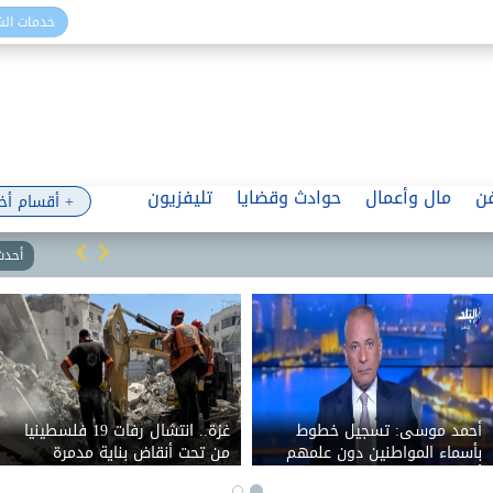
خدمات ال
ن
مال وأعمال
حوادث وقضايا
تليفزيون
+ أقسام أخ
أحدث 
أحمد موسى: تسجيل خطوط
غزة.. انتشال رفات 19 فلسطينيا
بأسماء المواطنين دون علمهم
من تحت أنقاض بناية مدمرة
أمر خطير.. فين وزير الاتصالات؟