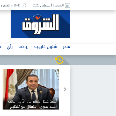
السبت 8 أغسطس 2026
10:47 م القاهرة
مصر
شئون خارجية
رياضة
رأي
ف
تُنفذ خلال شهر من الآن.. النائب
أحمد بدوي: الاتفاق مع تنظيم
الاتصالات على تفعيل شرائح