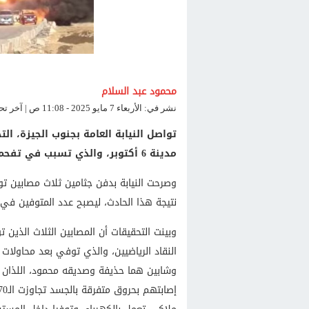
محمود عبد السلام
نشر في: الأربعاء 7 مايو 2025 - 11:08 ص | آخر تحديث: الأربعاء 7 مايو 2025 - 11:08 ص
تواصل النيابة العامة بجنوب الجيزة، ا
مدينة 6 أكتوبر، والذي تسبب في تفحم عدد من السيارات، وسقوط عدد من الضحايا.
وصرحت النيابة بدفن جثامين ثلاث مصابين تو
نتيجة هذا الحادث، ليصبح عدد المتوفين في الحادث 6 أشخاص و
وبينت التحقيقات أن المصابين الثلاث الذي
وشابين هما حذيفة وصديقه محمود، اللذان ي