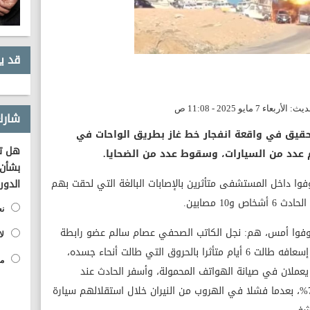
قد ي
شارك
لتحقيق في واقعة انفجار خط غاز بطريق الواحات في
هل تؤ
بشأن 
فوا داخل المستشفى متأثرين بالإصابات البالغة التي لحقت بهم
الدور
10 مصابين.
نع
ن توفوا أمس، هم: نجل الكاتب الصحفي عصام سالم عضو رابطة
لا
النقاد الرياضيين، والذي توفي بعد محاولات إسعافه طالت 6 أيام متأثرا بالحروق التي طالت أنحاء جسده،
مح
عملان في صيانة الهواتف المحمولة، وأسفر الحادث عند
إصابتهم بحروق متفرقة بالجسد تجاوزت الـ70%، بعدما فشلا في الهروب من النيران خلال استقلالهم سيارة