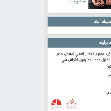
قضائي ضده
عجبك أيضا
 برأيك
يد مقترح الجهاز الفني لمنتخب مصر
تقليل عدد المحترفين الأجانب في
ي؟
م
ايد
تصويت
النتـائـج