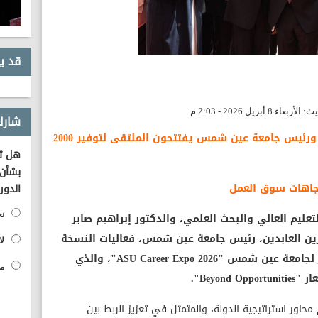
قد ي
شارك
- وزير التعليم العالي ومحافظ القاهرة ورئيس جامعة عين شمس يفتتحون الملتقى لتوفير 2000
هل تؤ
بشأن 
جاهات سوق العمل
الدور
لتعليم العالي والبحث العلمي، والدكتور إبراهيم صابر
نع
زين العابدين، رئيس جامعة عين شمس، فعاليات النسخة
لا
الخامسة من الملتقى التوظيفي الأكبر لجامعة عين شمس "ASU Career Expo 2026"، والذي
مح
Beyo".
اور استراتيجية الدولة، والمتمثل في تعزيز الربط بين