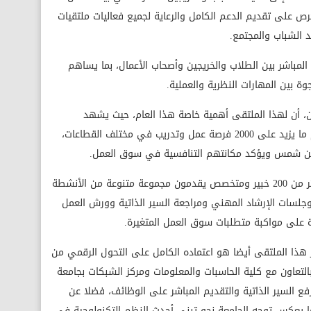
ص على تقديم الدعم الكامل والرعاية لجميع فعاليات ملتقيات
 الشباب والمجتمع.
المباشر بين الطلاب والخريجين وأصحاب الأعمال، بما يساهم
 بين المهارات النظرية والعملية.
ين، أن لهذا الملتقى أهمية خاصة هذا العام، حيث يشهد
مشاركة أكثر من 100 شركة ومؤسسة تقدم ما يزيد على 2000 فرصة عمل وتدريب في مختلف القطاعات،
ن شمس ويؤكد مكانتهم التنافسية في سوق العمل.
كما لفت إلى أن الجامعة تفخر باستضافة أكثر من 200 خبير ومتخصص يقدمون مجموعة متنوعة من الأنشطة
جلسات الإرشاد المهني ومراجعة السير الذاتية وورش العمل
ة على مواكبة متطلبات سوق العمل المتغيرة.
ذا الملتقى أيضا هو اعتماده الكامل على التحول الرقمي من
التعاون مع كلية الحاسبات والمعلومات ومركز الشبكات بجامعة
ع السير الذاتية والتقديم المباشر على الوظائف، فضلا عن
 يعكس توجه الجامعة نحو تبني أحدث النظم التكنولوجية في