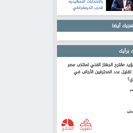
بالانتخابات التمهيدية
للحزب الديمقراطي
لمجلس الشيوخ في
ميشيجان
عجبك أيضا
 برأيك
يد مقترح الجهاز الفني لمنتخب مصر
تقليل عدد المحترفين الأجانب في
ي؟
م
ايد
تصويت
النتـائـج