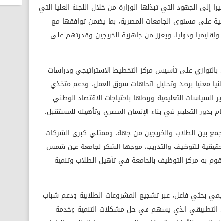
 إلى الجهود التي تبذلها الوزارة من خلال اللجنة العليا التي
سية على مستوى الجامعات المصرية، بما يضمن توافقها مع
إقليميا ودوليا، ويعزز من جاهزية الخريجين وقدرتهم على
مل بالتوازي على تأسيس مركز التخطيط الاستراتيجي ودراسات
يا معنيا برصد وتحليل اتجاهات سوق العمل، ودعم متخذي
ير السياسات التعليمية وربطها باحتياجات الاقتصاد الوطني
ام بدور التعليم في بناء الإنسان المصري وتأهيله للمستقبل.
جمع بين الطلاب والخريجين من جهة، وممثلي كبرى الشركات
حقيقية للتوظيف والتدريب، موجها الشكر لجامعة عين شمس
يقوم به مركز التوظيف بالجامعة في تأهيل الطلاب وتنمية
ديمي بحثي فاعل، عبر تشجيع المشروعات الطلابية ودعم شباب
لمي التطبيقي الذي يسهم في حل مشكلات التنمية وخدمة