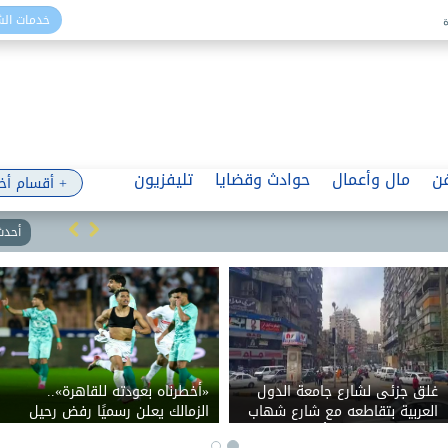
خدمات ال
ن
مال وأعمال
حوادث وقضايا
تليفزيون
+ أقسام أخ
أحدث 
من الجامعات إلى الصحافة
البرلمان الإيراني يدرس منع
يف
ومكاتب المحاماة.. 75 حكما
أمريكا وإسرائيل من دخول 
تلاحق إدارة ترامب بسبب حرية
هرمز