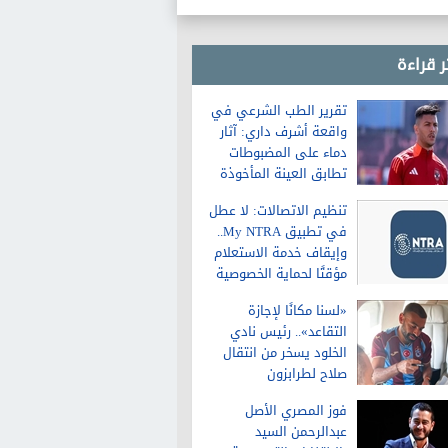
خطوط غاز طبيعي
ر قراءة
تقرير الطب الشرعي في
واقعة أشرف داري: آثار
دماء على المضبوطات
تطابق العينة المأخوذة
من الشاكية
تنظيم الاتصالات: لا عطل
في تطبيق My NTRA..
وإيقاف خدمة الاستعلام
مؤقتًا لحماية الخصوصية
«لسنا مكانًا لإجازة
التقاعد».. رئيس نادي
الخلود يسخر من انتقال
صلاح لطرابزون
فوز المصري الأصل
عبدالرحمن السيد