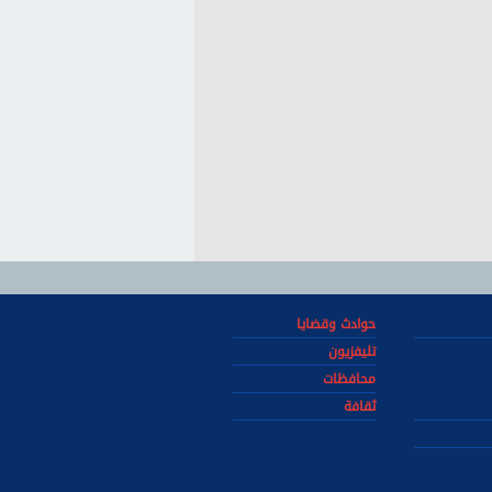
حوادث وقضايا
تليفزيون
محافظات
ثقافة