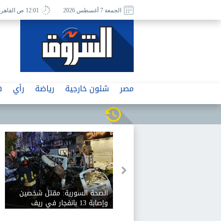
الجمعة 7 أغسطس 2026
12:01 ص القاهرة
مصر
شئون خارجية
رياضة
رأي
ف
منتخب ناشئات السلة يهزم
أردوغان يزور السعودية غدا
المغرب في بطولة الأفروباسكت
ويلتقي بن سلمان وشهباز شر