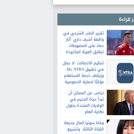
ر قراءة
تقرير الطب الشرعي في
واقعة أشرف داري: آثار
دماء على المضبوطات
تطابق العينة المأخوذة
من الشاكية
تنظيم الاتصالات: لا عطل
في تطبيق My NTRA..
وإيقاف خدمة الاستعلام
مؤقتًا لحماية الخصوصية
ترامب: من الممكن أن
تبدأ حياة الجحيم في
الولايات المتحدة بحلول
نهاية العام
وفاة سونيا كمال مذيعة
القناة الثالثة.. وتشييع