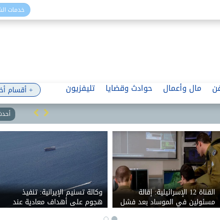
خدمات ال
ن
مال وأعمال
حوادث وقضايا
تليفزيون
+ أقسام أخ
أحدث 
القناة 12 الإسرائيلية: إقالة
وكالة تسنيم الإيرانية: تنفيذ
مسئولين في الموساد بعد فشل
هجوم على أهداف معادية عند
خطة لإسقاط النظام الإيراني
مدخل مضيق هرمز