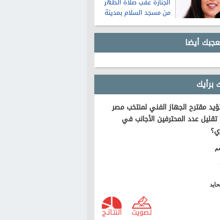
الجنازة عقب صلاة الظهر
من مسجد السلام بمدينة
نصر
عجبك أيضا
 برأيك
يد مقترح الجهاز الفني لمنتخب مصر
تقليل عدد المحترفين الأجانب في
ي؟
م
ايد
تصويت
النتـائـج