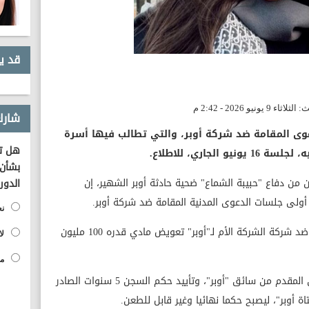
قد ي
شارك
وى المقامة ضد شركة أوبر، والتي تطالب فيها أسرة
هل تؤ
بشأن 
ن دفاع "حبيبة الشماع" ضحية حادثة أوبر الشهير، إن
الدور
نع
وتابع الأمين، أنه طالب في الدعوى المدنية ضد شركة الشركة الأم لـ"أوبر" تعويض مادي قدره 100 مليون
لا
مح
ويذكر أن محكمة النقض قضت برفض الطعن المقدم من سائق "أوبر"، وتأييد حكم السجن 5 سنوات الصادر
ة أوبر"، ليصبح حكما نهائيا وغير قابل للطعن.