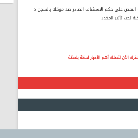
وكان دفاع المتهم تقدم بطعن أمام محكمة النقض على حكم الاستئناف الصادر ضد موكله بالسجن 5
تحت تأثير المخدر.