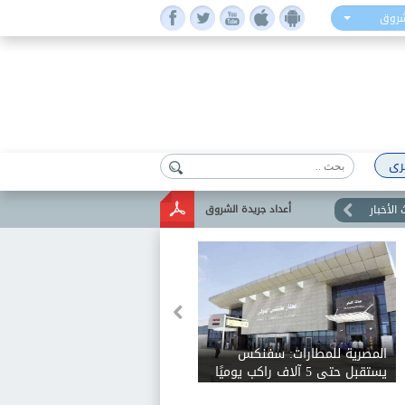
شروق
رى
الأخبار
أعداد جريدة الشروق
المصرية للمطارات: سفنكس
يستقبل حتى 5 آلاف راكب يوميًا
ويخدم 28 وجهة دولية