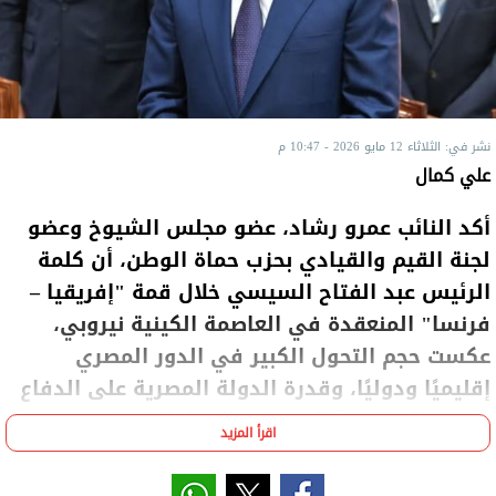
نشر في: الثلاثاء 12 مايو 2026 - 10:47 م
علي كمال
أكد النائب عمرو رشاد، عضو مجلس الشيوخ وعضو
لجنة القيم والقيادي بحزب حماة الوطن، أن كلمة
الرئيس عبد الفتاح السيسي خلال قمة "إفريقيا –
فرنسا" المنعقدة في العاصمة الكينية نيروبي،
عكست حجم التحول الكبير في الدور المصري
إقليميًا ودوليًا، وقدرة الدولة المصرية على الدفاع
عن مصالح القارة السمراء والدول النامية في
اقرأ المزيد
مواجهة التحديات الاقتصادية العالمية.