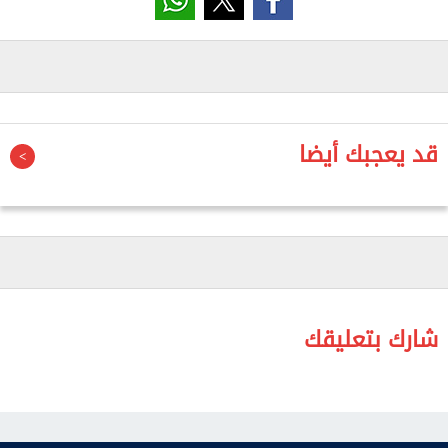
وقال رشاد، إن الرئيس السيسي قدم رؤية متكاملة تقوم
على تحقيق التنمية العادلة، وتعزيز فرص التعاون بين
دول الجنوب، وإعادة التوازن إلى النظام الاقتصادي
العالمي، بما يضمن منح الدول الإفريقية مساحة أكبر
للنمو بعيدًا عن الضغوط التقليدية المرتبطة بالديون
قد يعجبك أيضا
وأزمات التمويل.
وأضاف أن تأكيد الرئيس على الربط بين السلام والتنمية
يعكس إدراكًا عميقًا لطبيعة التحديات التي تواجه القارة
الإفريقية؛ خاصة في ظل الأزمات الإقليمية والصراعات
التي تؤثر بشكل مباشر على فرص الاستثمار وتحسين
مستوى معيشة الشعوب.
شارك بتعليقك
وأشار إلى أن تحركات مصر خلال القمة تؤكد أن القاهرة
أصبحت لاعبًا رئيسيًا في صياغة الرؤى الاقتصادية
والسياسية الخاصة بالقارة، خصيصًا مع طرح ملفات إصلاح