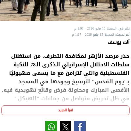
نشر في: الجمعة 15 مايو 2026 - 1:00 م
آخر تحديث: الجمعة 15 مايو 2026 - 1:37 م
آلاء يوسف
حذر مرصد الأزهر لمكافحة التطرف، من استغلال
سلطات الاحتلال الإسرائيلي الذكرى الـ78 للنكبة
الفلسطينية والتي تتزامن مع ما يسمى صهيونيًا
بـ"يوم القدس" لترسيخ وجودها في المسجد
الأقصى المبارك ومحاولة فرض وقائع تهويدية فيه،
في ظل تحريض متواصل من جماعات "الهيكل"
المزعوم على اقتحامه، وتوفير الحماية الأمنية لتلك
اقرأ المزيد
الاقتحامات من قبل قوات الاحتلال.
كما أكد أن هذه الممارسات تتجلى أيضًا في الدعم