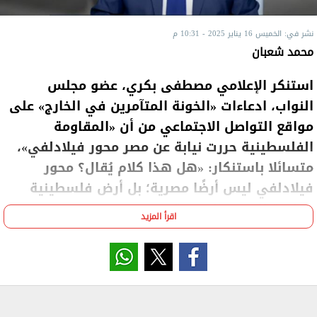
نشر في: الخميس 16 يناير 2025 - 10:31 م
محمد شعبان
استنكر الإعلامي مصطفى بكري، عضو مجلس
النواب، ادعاءات «الخونة المتآمرين في الخارج» على
مواقع التواصل الاجتماعي من أن «المقاومة
الفلسطينية حررت نيابة عن مصر محور فيلادلفي»،
متسائلا باستنكار: «هل هذا كلام يُقال؟ محور
فيلادلفي ليس أرضًا مصرية؛ بل أرض فلسطينية
مجاورة للحدود المصرية».
اقرأ المزيد
ونوه خلال برنامجه «حقائق وأسرار» المذاع عبر شاشة
«صدى البلد» مساء الخميس، إلى تمسك مصر منذ اليوم
الأول بانسحاب إسرائيل من محور فيلادلفي وفقًا لاتفاقية
السلام الموقعة عام 1979 وملحقها الأمني 2005.