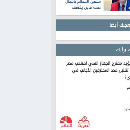
شقيق المتهم بانتحال
صفة قاضٍ يكشف
تفاصيل عن حياته قبل
الواقعة
عجبك أيضا
 برأيك
يد مقترح الجهاز الفني لمنتخب مصر
تقليل عدد المحترفين الأجانب في
ي؟
م
ايد
تصويت
النتـائـج