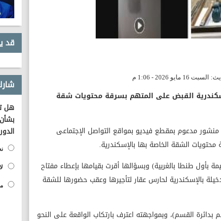
قد ي
شارك
لإسكندرية القبض على المتهم بسرقة محتويات شقة
هل تؤ
بشأن 
 منشور مدعوم بمقطع فيديو بمواقع التواصل الإجتماعى
الدور
حتويات الشقة الخاصة بها بالإسكندرية.
نع
 بأول طنطا بالغربية) وبسؤالها أقرت بقيامها بإعطاء مفتاح
لا
خيلة بالإسكندرية لحارس عقار لتأجيرها وعقب حضورها للشقة
مح
م بدائرة القسم)، وبمواجهته اعترف بارتكاب الواقعة على النحو