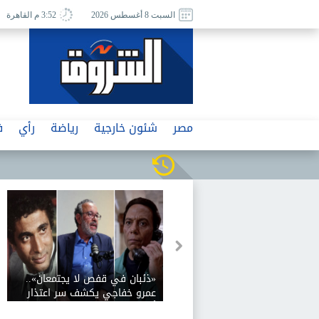
السبت 8 أغسطس 2026
3:52 م القاهرة
مصر
شئون خارجية
رياضة
رأي
ف
«ذئبان في قفص لا يجتمعان»..
عمرو خفاجي يكشف سر اعتذار
أحمد زكي عن «اللعب مع الكبار»