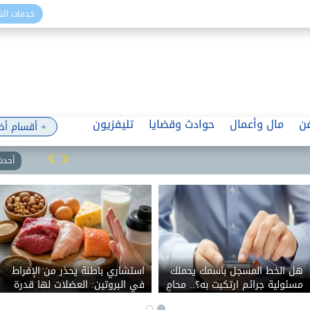
خدمات ال
ن
مال وأعمال
حوادث وقضايا
تليفزيون
+ أقسام أخ
أحدث 
هل الخط المسجل باسمك يحملك
استشاري باطنة يحذر من الإفراط
مسئولية جرائم ارتكبت به؟.. محامٍ
في البروتين: العضلات لها قدرة
بالنقض يوضح الموقف القانوني
محدودة على الاستفادة منه