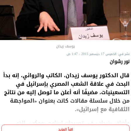
يوسف زيدان
نشر في: الخميس 17 ديسمبر 2015 - 1:47 ص
نور رشوان
قال الدكتور يوسف زيدان، الكاتب والروائي، إنه بدأ
البحث في علاقة الشعب المصري بإسرائيل في
التسعينيات، مضيفًا أنه أعلن ما توصل إليه من نتائج
من خلال سلسلة مقالات كانت بعنوان «المواجهة
الثقافية مع إسرائيل».
وأضاف «زيدان» في تصريحات لبرنامج «ممكن»، الذي
اقرأ المزيد