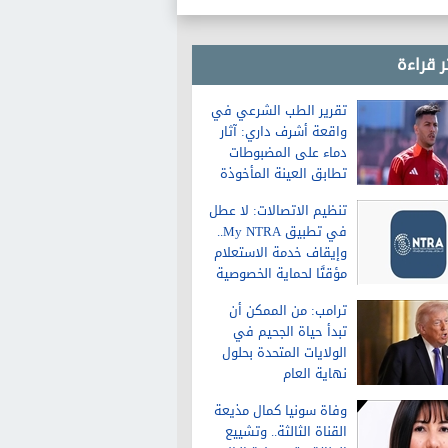
ر قراءة
تقرير الطب الشرعي في
واقعة أشرف داري: آثار
دماء على المضبوطات
تطابق العينة المأخوذة
من الشاكية
تنظيم الاتصالات: لا عطل
في تطبيق My NTRA..
وإيقاف خدمة الاستعلام
مؤقتًا لحماية الخصوصية
ترامب: من الممكن أن
تبدأ حياة الجحيم في
الولايات المتحدة بحلول
نهاية العام
وفاة سونيا كمال مذيعة
القناة الثالثة.. وتشييع