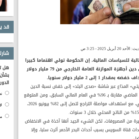
قد ي
شارك
لية للسياسات المالية، إن الحكومة تولي اهتماما كبيرا
هل تؤ
لخفض الدين العام، مشيرا إلى انخفاض دين أجهزة الموازنة العامة الخارجي من 79 مليار دولار
بشأن 
الدور
تي» المذاع عبر شاشة «صدى البلد» إلى خفض نسبة الدين
الإجمالي للناتج المحلي إلى 90% في يوليو الماضي مقارنة بـ 96% في العام المالي السابق، ومن المتوقع
نع
أن تصل إلى 85% بنهاية العام المالي الحالي، مع استهداف مواصلة التراجع لتصل إلى 82% بيونيو 2026،
لا
مح
بيرة من المصروفات، لكن الشيء الجيد أنها آخذة في الانخفاض
دات قناة السويس بسبب أحداث البحر الأحمر أثرت سلبا، وإلا
ضل.