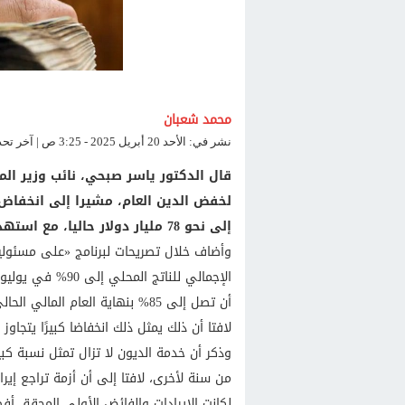
محمد شعبان
نشر في: الأحد 20 أبريل 2025 - 3:25 ص | آخر تحديث: الأحد 20 أبريل 2025 - 3:25 ص
قال الدكتور ياسر صبحي، نائب وزير الما
إلى نحو 78 مليار دولار حاليا، مع استهداف خفضه بمقدار 1 إلى 2 مليار دولار سنويا.
وأضاف خلال تصريحات لبرنامج «على مسئولي
لافتا أن ذلك يمثل ذلك انخفاضا كبيرًا يتجاوز 15% من الناتج المحلي خلال 3 سنوات.
وذكر أن خدمة الديون لا تزال تمثل نسبة ك
من سنة لأخرى، لافتا إلى أن أزمة تراجع إيرا
لكانت الإيرادات والفائض الأولي المحقق أف