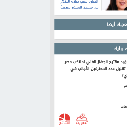
الجنازة عقب صلاة الظهر
من مسجد السلام بمدينة
نصر
عجبك أيضا
 برأيك
يد مقترح الجهاز الفني لمنتخب مصر
تقليل عدد المحترفين الأجانب في
ي؟
م
ايد
تصويت
النتـائـج