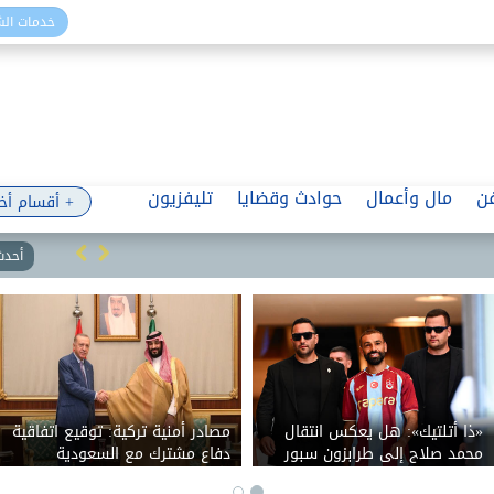
خدمات ال
ن
مال وأعمال
حوادث وقضايا
تليفزيون
+ أقسام أخ
أحدث 
«ذا أتلتيك»: هل يعكس انتقال
مصادر أمنية تركية: توقيع اتفاقية
محمد صلاح إلى طرابزون سبور
دفاع مشترك مع السعودية
تراجع مستواه؟
وباكستان اليوم