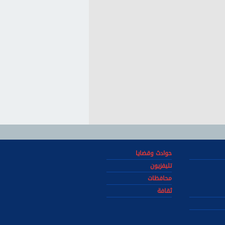
حوادث وقضايا
تليفزيون
محافظات
ثقافة