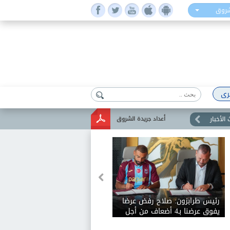
شروق
رى
الأخبار
أعداد جريدة الشروق
رئيس طرابزون: صلاح رفض عرضا
يفوق عرضنا بـ4 أضعاف من أجل
الانضمام إلينا