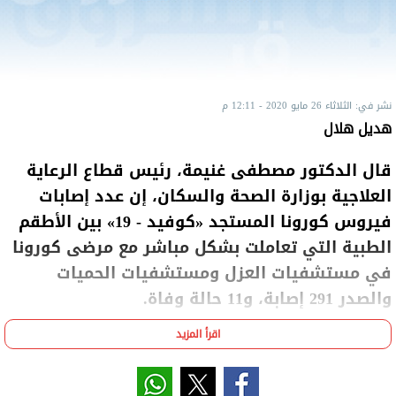
نشر في: الثلاثاء 26 مايو 2020 - 12:11 م
هديل هلال
قال الدكتور مصطفى غنيمة، رئيس قطاع الرعاية
العلاجية بوزارة الصحة والسكان، إن عدد إصابات
فيروس كورونا المستجد «كوفيد - 19» بين الأطقم
الطبية التي تعاملت بشكل مباشر مع مرضى كورونا
في مستشفيات العزل ومستشفيات الحميات
والصدر 291 إصابة، و11 حالة وفاة.
اقرأ المزيد
وأضاف خلال لقاء لبرنامج «صباح الخير يا مصر»، المذاع عبر
فضائية «الأولى»، صباح الثلاثاء، أن الوزارة فعلت 20
مستشفى عزل لمرضى فيروس كورونا المستجد، مشيرًا