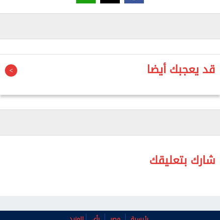
إلى وجود أكثر من 600 سرير فارغ في مستشفيات العزل،
من ضمنهم 300 سرير عناية مركزة.
وأشار إلى أن الوزارة جهزت 320 مستشفى لدخول الخدمة
تباعًا خلال هذه الأيام لاستقبال المرضى، متابعًا أن هذه
قد يعجبك أيضا
المستشفيات ستقوم بإجراءات الفحص، والتشخيص وإجراء
جميع الفحوصات، ومعالجة الحالات المتوسطة لفيروس
كورونا.
وأعلنت وزارة الصحة والسكان، أمس الاثنين، تسجيل 702
حالات جديدة ثبتت إيجابية تحاليلها لفيروس «كورونا»
المستجد «كوفيد - 19»، و19 حالة وفاة؛ ليرتفع عدد
شارك بتعليقك
الإصابات إلى 17 ألفًا و967 في مصر.
وأوضحت الوزارة أن عدد الحالات التي تحولت نتائج
تحاليلها معمليًا من إيجابية إلى سلبية لفيروس كورونا
رئيسية
مصر
رأي
المزيد