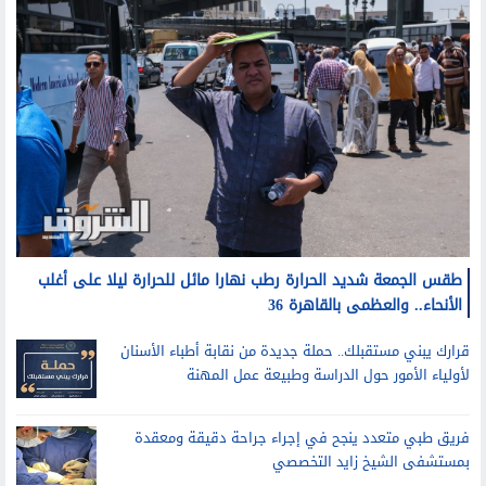
طقس الجمعة شديد الحرارة رطب نهارا مائل للحرارة ليلا على أغلب
الأنحاء.. والعظمى بالقاهرة 36
قرارك يبني مستقبلك.. حملة جديدة من نقابة أطباء الأسنان
لأولياء الأمور حول الدراسة وطبيعة عمل المهنة
فريق طبي متعدد ينجح في إجراء جراحة دقيقة ومعقدة
بمستشفى الشيخ زايد التخصصي