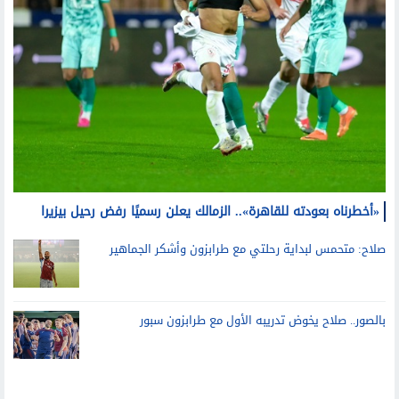
«أخطرناه بعودته للقاهرة».. الزمالك يعلن رسميًا رفض رحيل بيزيرا
صلاح: متحمس لبداية رحلتي مع طرابزون وأشكر الجماهير
بالصور.. صلاح يخوض تدريبه الأول مع طرابزون سبور
قد يعجبك أيضا