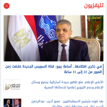
في ذكرى افتتاحها.. أسامة ربيع: قناة السويس الجديدة خفضت زمن
العبور من 22 إلى 11 ساعة
الأعلى للإعلام: منع ظهور سيدة أسترالية بجميع وسائل
الإعلام وعدم الترويج إعلاميا لخدماتها الصحية
بعد فوزه بترشيح الديمقراطيين.. عمرو أديب: عبدالرحمن
السيد بطل في مواجهة ترامب والأيباك