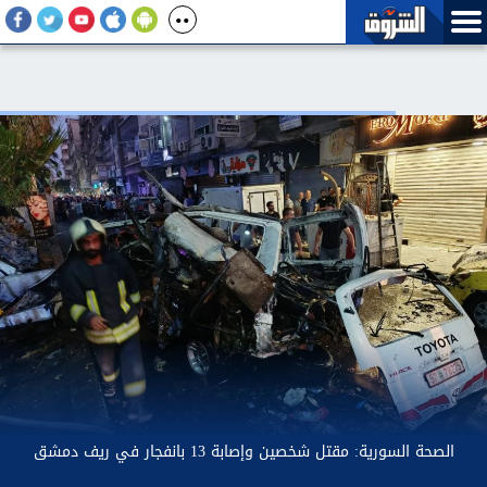
غلق جزئى لشارع جامعة الدول العربية بتقاطعه مع شارع شهاب
بالاتجاهين لمدة ٣ أيام لتوصيل خطوط غاز طبيعي