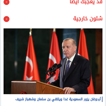
شئون خارجية
أردوغان يزور السعودية غدا ويلتقي بن سلمان وشهباز شريف
ارتفاع سهم سبيس إكس رغم السماح لمساهميها ببيع