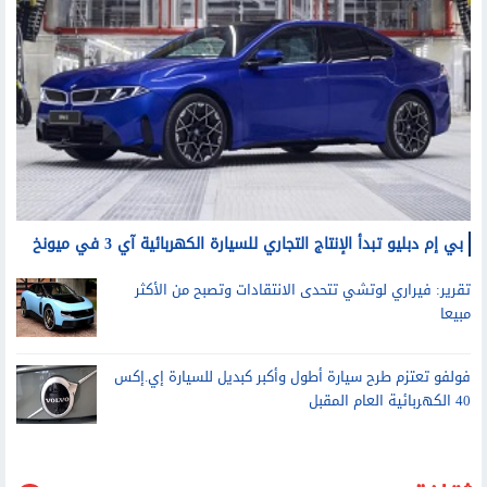
بي إم دبليو تبدأ الإنتاج التجاري للسيارة الكهربائية آي 3 في ميونخ
تقرير: فيراري لوتشي تتحدى الانتقادات وتصبح من الأكثر
مبيعا
فولفو تعتزم طرح سيارة أطول وأكبر كبديل للسيارة إي.إكس
40 الكهربائية العام المقبل
ثقافة