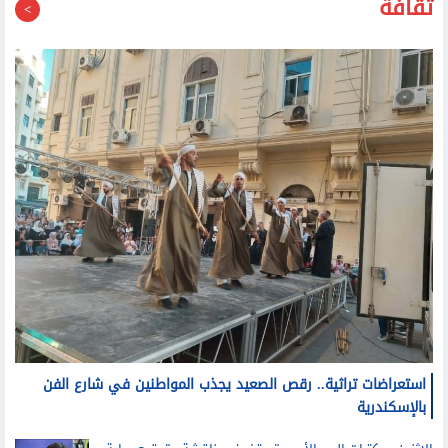
استعراضات تراثية.. رقص الصعيد يجذب المواطنين في شارع الفن
بالإسكندرية
الاثنين.. مكتبات البحر الأحمر تستضيف مناقشة وتوقيع رواية
«دماء على خرائط الشرق» لنوارة نجم