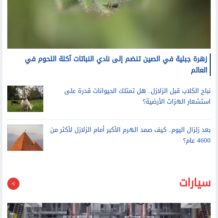
زهرة جبلية في الصين تنضم إلى نادي النباتات آكلة اللحوم في
العالم
نباح الكلاب قبل الزلازل.. هل تمتلك الحيوانات قدرة على
استشعار الهزات الأرضية؟
بعد زلزال اليوم.. كيف صمد الهرم الأكبر أمام الزلازل لأكثر من
4600 عام؟
سيارات