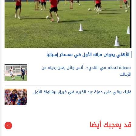
الأهلي يخوض مرانه الأول في معسكر إسبانيا
«عصابة تتحكم في النادي».. أنس وائل يعلن رحيله عن
الزمالك
فليك يبقي على حمزة عبد الكريم في فريق برشلونة الأول
قد يعجبك أيضا