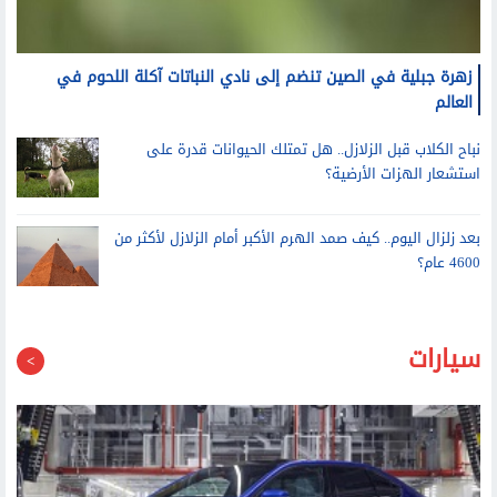
زهرة جبلية في الصين تنضم إلى نادي النباتات آكلة اللحوم في
العالم
نباح الكلاب قبل الزلازل.. هل تمتلك الحيوانات قدرة على
استشعار الهزات الأرضية؟
بعد زلزال اليوم.. كيف صمد الهرم الأكبر أمام الزلازل لأكثر من
4600 عام؟
سيارات