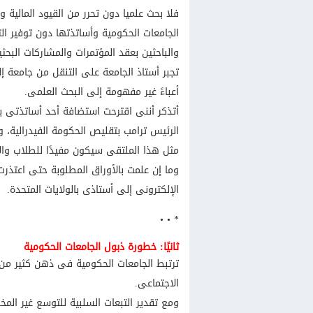
فلا بحث علميا دون تحرر من القيود المالية
الجامعات الحكومية وأساتذتها دون توفير ال
والباحثين بعقد المؤتمرات والمشاركات الب
تجبر أستاذ الجامعة على التنقل من جامعة إ
أعباءً غير مفهومة إلى البحث العلمى.
أتذكر أننى اقترحت استضافة أحد أساتذتى بال
الرئيس ترامب بتقليص الحكومة الفيدرالية، 
مثل هذا الملتقى سيكون مفيدًا للطلاب والأ
وما إن علمت بالأوراق المطلوبة حتى اعتذرت 
الإلكترونى إلى أستاذى بالولايات المتحدة.
* • •
ثانيًا: خطورة ذبول الجامعات الحكومية
ترتبط الجامعات الحكومية فى ذهن كثير من ال
الاجتماعى.
ومع تقدير التبعات السلبية للتوسع غير الم