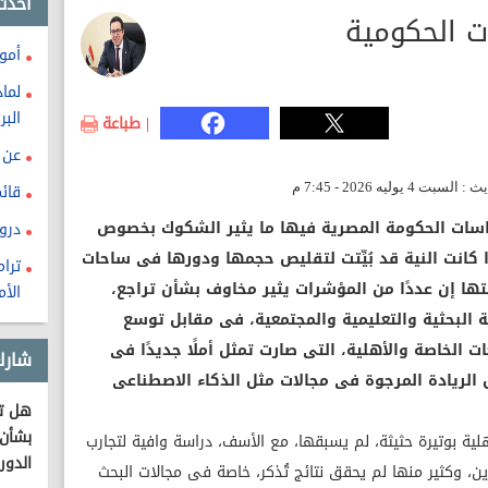
احدث
ت الحكومية
أمو
لما
البر
| طباعة
قائ
سات الحكومة المصرية فيها ما يثير الشكوك بخصوص
درو
ذا كانت النية قد بُيِّتت لتقليص حجمها ودورها فى ساحات
ترا
تها إن عددًا من المؤشرات يثير مخاوف بشأن تراجع،
الأم
 البحثية والتعليمية والمجتمعية، فى مقابل توسع
ت الخاصة والأهلية، التى صارت تمثل أملًا جديدًا فى
شارك
 الريادة المرجوة فى مجالات مثل الذكاء الاصطناعى
هل تؤ
بشأن 
 بوتيرة حثيثة، لم يسبقها، مع الأسف، دراسة وافية لتجارب
الدور
ن، وكثير منها لم يحقق نتائج تُذكر، خاصة فى مجالات البحث