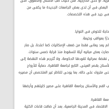
ية، أو حتى الخارجية، مثل كليات طب الأسنان والحقوق، التى
ك البعض فى أن لدى بعض الجامعات الجديدة ما يكفى من
يمى جيد فى هذه التخصصات.
اجة للخوض فى النوايا.
رًا بعواقب وخيمة.
 يعد يعانى فقط من ضعف الإمكانيات كما اعتدنا، بل صار
 أن صارت بعض مبانيه آيلة للسقوط منذ قرابة خمس سنوات.
 نهضة عمرانية تقودها الحكومة، ولا تُترجم هذه النهضة إلى
ان بقصر العينى، التابع لجامعة القاهرة، حمايةً للأرواح
مبنى متروك على حاله، بما يوحى للناظر غير المتخصص أن مصيره
طب الفم والأسنان بجامعة القاهرة على مصير كليتهم وأرضها
معة القاهرة.
الاقتصاد فى المدينة الجامعية، بعد أن ضاقت قاعات الكلية