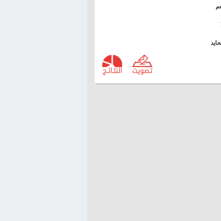
م
ايد
تصويت
النتـائـج