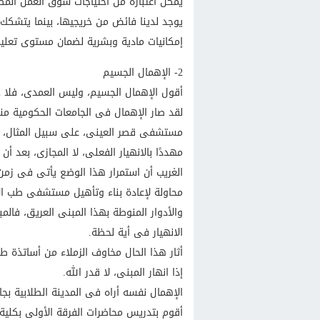
يمكن اعتباره من احتياجات سوق العمل المصر
يوجد لدينا فائض من خريجيها، بينما يتشك
إمكانيات مادية وبشرية لضمان مستوى تعل
2- الإهمال الجسيم
أقول الإهمال الجسيم، وليس العمدى، فلا ح
لقد صار الإهمال فى الجامعات الحكومية منذ
مستشفى قصر العينى، على سبيل المثال، لم
مهددًا بالانهيار الفعلى، لا المجازى، بعد
الغريب أن استمرار هذا الوضع يأتى فى زمن
محاولة لإعادة بناء وتأهيل مستشفى طب الأسن
والأدوار المنوطة بهذا المبنى العريق، فال
الانهيار فى أية لحظة.
أثار هذا الحال مخاوف الزملاء من أساتذة 
إذا انهار المبنى، لا قدر الله.
الإهمال نفسه أراه فى المدينة الطلابية بجا
أقوم بتدريس محاضرات الفرقة الأولى بكلية 