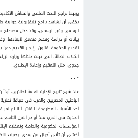
* • •
يرتبط تراجع البحث العلمى والنقاش الأكادي
يكفى أن نشاهد برامج تليفزيونية حوارية ح
الرسمى وغير الرسمى، وقد دخل مصطلح «اله
بيانات أو دراسة وفهم متعمق لأبعادها، وغم
تقديم الحكومة لقانون الإيجار القديم دون 
جدوى، مثل التعقيم وإعادة الإطلاق.
* • •
عند شرح تاريخ الإدارة العامة لطلابى، أبدأ 
الباحثين المصريين والعرب فى صياغة نظرية ل
أحد الأسباب المطروحة للنقاش أننا لم نمر ف
الحديث فى الغرب منذ أواخر القرن التاسع ع
المؤسسات الحكومية والخاصة وتعظيم الإنتا
أخشى أن تأتى أجيال من بعدى، بصرف النظر