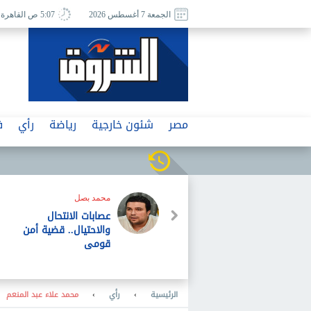
الجمعة 7 أغسطس 2026
5:07 ص القاهرة
مصر
شئون خارجية
رياضة
رأي
ف
من الصحافة الإسرائيلية
من الانتصار المعنوى إلى
الإقصاء السياسى..
«حماس» والانتخابات
الفلسطينية فى سنة
2026
الرئيسية
›
رأي
›
محمد علاء عبد المنعم