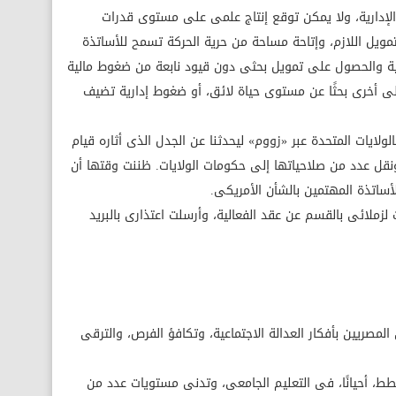
 والإدارية، ولا يمكن توقع إنتاج علمى على مستوى قدرات
تمويل اللازم، وإتاحة مساحة من حرية الحركة تسمح للأساتذة
حثية والحصول على تمويل بحثى دون قيود نابعة من ضغوط مالية
لى أخرى بحثًا عن مستوى حياة لائق، أو ضغوط إدارية تضيف
ولايات المتحدة عبر «زووم» ليحدثنا عن الجدل الذى أثاره قيام
ونقل عدد من صلاحياتها إلى حكومات الولايات. ظننت وقتها أن
ساتذة المهتمين بالشأن الأمريكى.
لزملائى بالقسم عن عقد الفعالية، وأرسلت اعتذارى بالبريد
مصريين بأفكار العدالة الاجتماعية، وتكافؤ الفرص، والترقى
خطط، أحيانًا، فى التعليم الجامعى، وتدنى مستويات عدد من