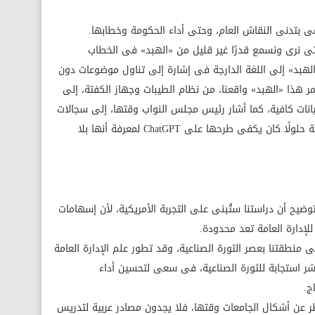
مى بتدنى النقاش العام، وحتى أداء الحكومة وخطابها.
تى نرى ونسمع قدرًا غير قليل من «الهبد» فى الخطاب
بد» إلى اللغة الدارجة فى إشارة إلى تناول موضوعات دون
ر هذا «الهبد» واقعنا، من نظام الطيبات وجهاز الكفتة، إلى
بيانات كافية، كما أشار رئيس مجلس النواب وقتها، إلى سجالات
الكلاب الضالة، التى تبنت خلالها وزارة الزراعة حلولًا كان يكفى طرحها على ChatGPT لمعرفة أنها بلا
بتوضيح أن دراستنا ستُبنى على التجربة الأمريكية، لأن إسهامات
لإدارة العامة تعد محدودة.
ى منطقتنا بعصر الثورة الصناعية، وقد تطور علم الإدارة العامة
شر استجابة للثورة الصناعية، فى سعى لتحسين أداء
ج.
 عن أشكال الجامعات وقتها، فلا يجدون مصادر عربية لتدريس