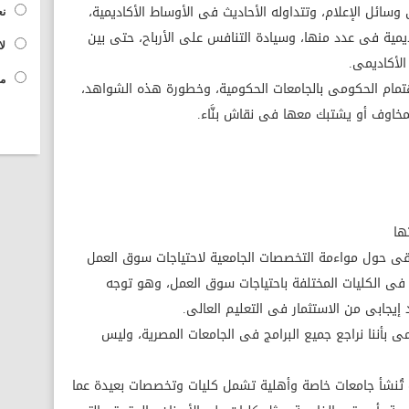
سائل الإعلام، وتتداوله الأحاديث فى الأوساط الأكاديمية،
نع
يمية فى عدد منها، وسيادة التنافس على الأرباح، حتى بين
لا
 الأكاديمى.
مح
مام الحكومى بالجامعات الحكومية، وخطورة هذه الشواهد،
اوف أو يشتبك معها فى نقاش بنَّاء.
قى حول مواءمة التخصصات الجامعية لاحتياجات سوق العمل
ى الكليات المختلفة باحتياجات سوق العمل، وهو توجه
يجابى من الاستثمار فى التعليم العالى.
مى بأننا نراجع جميع البرامج فى الجامعات المصرية، وليس
 تُنشأ جامعات خاصة وأهلية تشمل كليات وتخصصات بعيدة عما