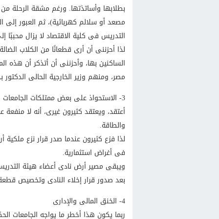
بطلابها وأساتذتها. ورغم مشقة الرحلة من م
مصعد أو سلالم كهربائية)، ثم العبور إلى الج
التدريس فى كلية الاقتصاد لا يزال محببًا إ
لذا أحزننى أن أرى قطعانًا من الكلاب الضا
الساكنين بها، وأحزننى أن أتذكر أن هذه ال
مصر، ومنهم وزير الخارجية الحالى الدكتور ب
3- الاستحواذ على بعض ممتلكات الجامعات والمراكز البحثية لغير أغراض التعليم والبحث العلمى
أعتقد، ويعتقد كثيرون غيرى، أنه لا منفعة ع
والطاقة.
لذا فزع كثيرون عندما صدر قرار نزع ملكية أراض
فى أغراض استثمارية.
ويبقى مصير أرض نادى أعضاء هيئة التدريس 
بعد صدور قرار إخلاء النادى وتخصيص قطعة أ
4- الخنق المالى والإدارى
ربما يكون هذا أخطر ما يواجه الجامعات الحك