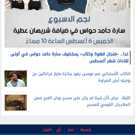
غدا.. «فنجان قهوة وكتاب» يستضيف سارة حامد حواس في أولى
لقاءات شهر أغسطس
الكاتب الأسترالي عمر موسى يفوز بجائزة مايلز فرانكلين عن
روايته أرض الضراوة
الليلة.. عرض كأن شيئا لم يكن على مسرح روض الفرج ضمن
المهرجان القومي للمسرح
رئيسية
مصر
رأي
المزيد
اتصل بنا
عن الموقع
شروط الإستخدام