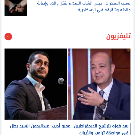
تليفزيون
بعد فوزه بترشيح الديمقراطيين.. عمرو أديب: عبدالرحمن السيد بطل
في مواجهة ترامب والأيباك
وفاة سونيا كمال مذيعة القناة الثالثة.. وتشييع الجنازة عقب
صلاة الظهر من مسجد السلام بمدينة نصر