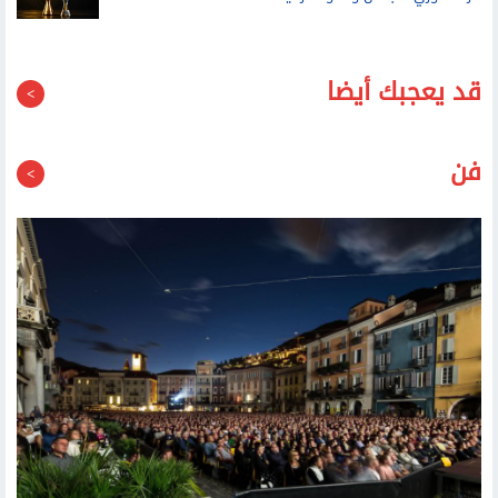
قد يعجبك أيضا
فن
افتتاح مهرجان لوكارنو السينمائي بعرض عالمي أول وتكريم إيزابيلا
روسيليني