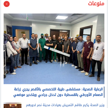
الرعاية الصحية: مستشفى طيبة التخصصي بالأقصر يجري زراعة
الصمام الأورطي بالقسطرة دون تدخل جراحي وبتخدير موضعي
وزير الصحة يكرم طاقم التمريض بعيادات مدينة نصر لدورهم
البطولي في حماية المرضى من حريق
الصحة: اعتماد 16 مستشفى تابعة لقطاع الطب العلاجي من