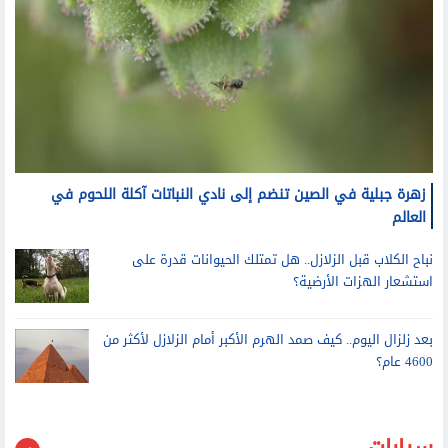
زهرة جبلية في الصين تنضم إلى نادي النباتات آكلة اللحوم في
العالم
نباح الكلاب قبل الزلازل.. هل تمتلك الحيوانات قدرة على
استشعار الهزات الأرضية؟
بعد زلزال اليوم.. كيف صمد الهرم الأكبر أمام الزلازل لأكثر من
4600 عام؟
سيارات