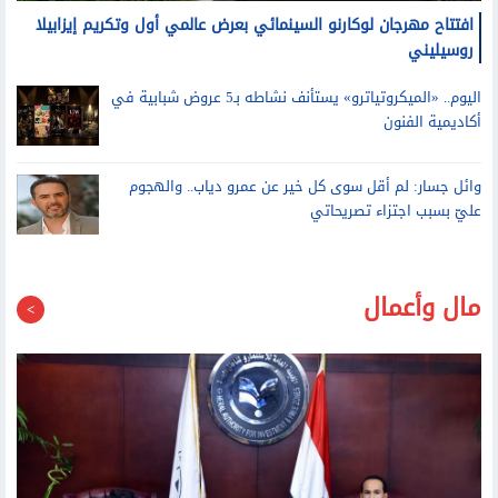
اليوم.. «الميكروتياترو» يستأنف نشاطه بـ5 عروض شبابية في
أكاديمية الفنون
وائل جسار: لم أقل سوى كل خير عن عمرو دياب.. والهجوم
عليّ بسبب اجتزاء تصريحاتي
مال وأعمال