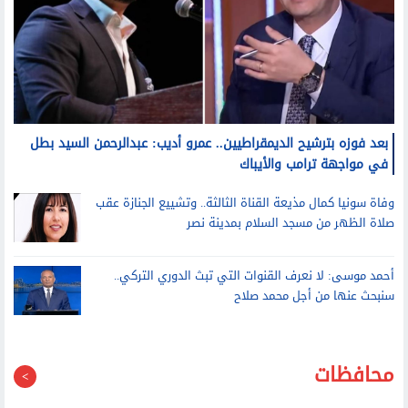
بعد فوزه بترشيح الديمقراطيين.. عمرو أديب: عبدالرحمن السيد بطل
في مواجهة ترامب والأيباك
وفاة سونيا كمال مذيعة القناة الثالثة.. وتشييع الجنازة عقب
صلاة الظهر من مسجد السلام بمدينة نصر
أحمد موسى: لا نعرف القنوات التي تبث الدوري التركي..
سنبحث عنها من أجل محمد صلاح
محافظات