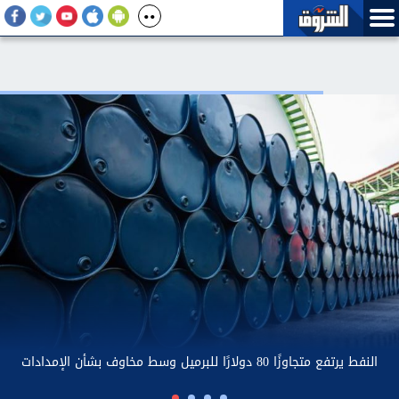
تتراجع إلى 5.8% خلال الربع الثاني من 2026
النفط يرتفع متجاوزًا 80 دولارًا لل