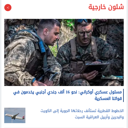
شئون خارجية
مسئول عسكري أوكراني: نحو 16 ألف جندي أجنبي يخدمون في
قواتنا العسكرية
الخطوط القطرية تستأنف رحلاتها الجوية إلى الكويت
والبحرين وأربيل العراقية السبت