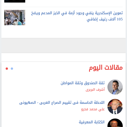
هيئة بحرية: ناقلة تبلغ عن سماع دوي انفجارين في مضيق
هرمز
بسبب المخدرات.. حبس الشاب المتهم بقتل والده وإصابة
والدته وشقيقه في الإسكندرية
تموين الإسكندرية ينفي وجود أزمة في الخبز المدعم ويضخ
105 آلاف رغيف إضافي
مقالات اليوم
ثقة الصندوق وثقة المواطن