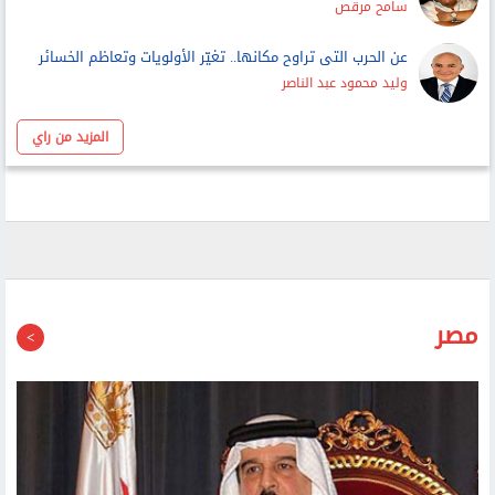
أشرف البربرى
اللحظة الحاسمة فى تقييم الصراع العربى - الصهيونى
علي محمد فخرو
الكتابة المعرفية
سامح مرقص
عن الحرب التى تراوح مكانها.. تغيّر الأولويات وتعاظم الخسائر
وليد محمود عبد الناصر
المزيد من راي