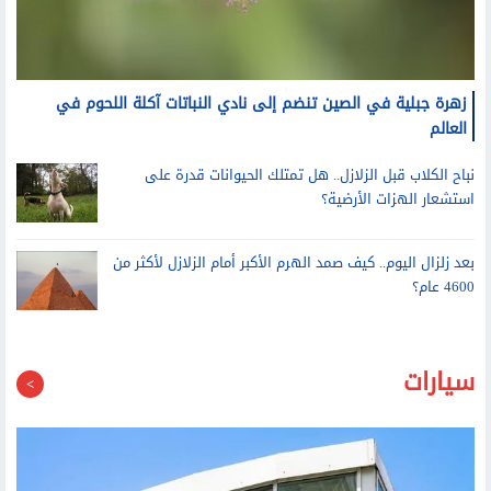
زهرة جبلية في الصين تنضم إلى نادي النباتات آكلة اللحوم في
العالم
نباح الكلاب قبل الزلازل.. هل تمتلك الحيوانات قدرة على
استشعار الهزات الأرضية؟
بعد زلزال اليوم.. كيف صمد الهرم الأكبر أمام الزلازل لأكثر من
4600 عام؟