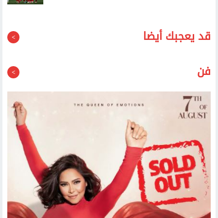
صلاح: سأبذل كل ما لدي للنجاح مع طرابزون سبور
الأهلي يكتسح النجوم بسداسية في ختام تحضيراته بالقاهرة
قبل معسكر إسبانيا
قد يعجبك أيضا
فن