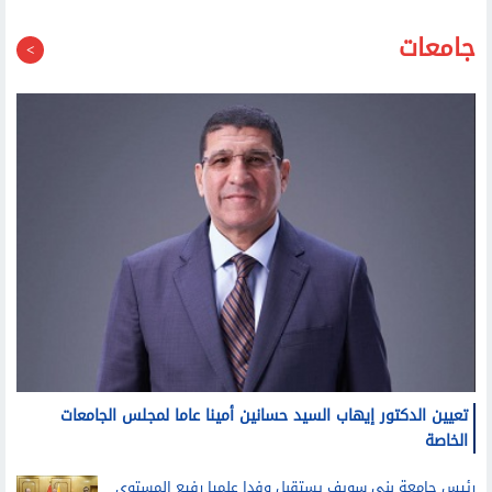
بريطانيا: نماذج «أوبن إيه آي» و«أنثروبيك» تتجاوز حدود
الاختبارات
نقابة الأطباء تتقدم ببلاغات لوزارتي الصحة والسياحة ضد
باربرا أونيل لمنع دورة تروج لمعلومات صحية مضللة
جامعات