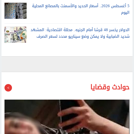
رئيس البورصة لـ الشروق: نتشاور مع بنوك استثمار لإطلاق صندوق
يجهز الشركات للطرح
5 أغسطس 2026.. أسعار الحديد والأسمنت بالمصانع المحلية
اليوم
الدولار يخسر 48 قرشا أمام الجنيه.. محللة اقتصادية: المشهد
شديد الضبابية ولا يمكن وضع سيناريو محدد لسعر الصرف
حوادث وقضايا