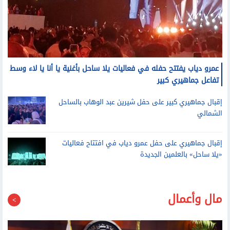
عمرو دياب يفتتح حفله في فعاليات يلا ساحل بأغنية يا أنا يا لاء وسط
تفاعل جماهيري كبير
إقبال جماهيري كبير على حفل شيرين عبد الوهاب بالساحل
الشمالي
إقبال جماهيري على حفل عمرو دياب في افتتاح فعاليات
«يلا ساحل» بالعلمين الجديدة
مال وأعمال