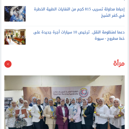
مركز تأهيل ذوي الاحتياجات الخاصة بالوادي الجديد يقدم أكثر من 383
ألف خدمة لذوي الهمم خلال 4 سنوات
إحباط محاولة تسريب 815 كجم من النفايات الطبية الخطرة
في كفر الشيخ
دعما لمنظومة النقل.. ترخيص 10 سيارات أجرة جديدة على
خط مطروح - سيوة
مرأة