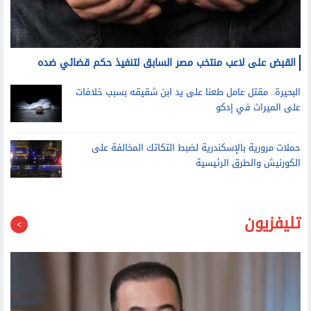
القبض على لاعب منتخب مصر السابق لتنفيذ حكم قضائي ضده
البحيرة.. مقتل عامل طعنا على يد ابن شقيقه بسبب خلافات
على الميراث في إدكو
حملات مرورية بالإسكندرية لضبط التكاتك المخالفة على
الكورنيش والطرق الرئيسية
تليفزيون