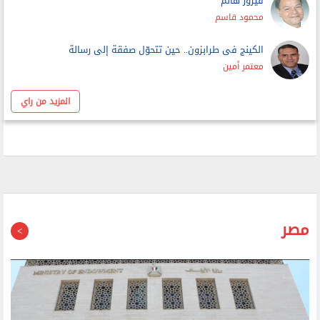
فيروز هانم
محمود قاسم
الكينج فى طرابزون.. حين تتحوّل صفقة إلى رسالة
معتمر أمين
المزيد من راي
مصر