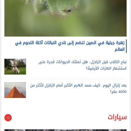
زهرة جبلية في الصين تنضم إلى نادي النباتات آكلة اللحوم في
العالم
نباح الكلاب قبل الزلازل.. هل تمتلك الحيوانات قدرة على
استشعار الهزات الأرضية؟
بعد زلزال اليوم.. كيف صمد الهرم الأكبر أمام الزلازل لأكثر من
4600 عام؟
سيارات