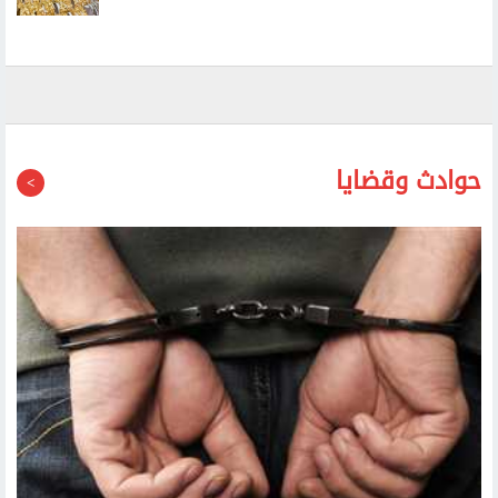
ارتفاع أسعار الذهب محليا.. وعيار 21 يسجل 6030 جنيها
حوادث وقضايا