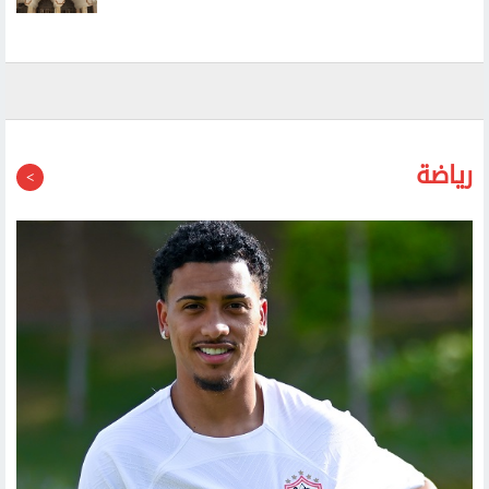
طيران حوثي مسير يستهدف مطار عتق الدولي في شرقي
اليمن
رياضة