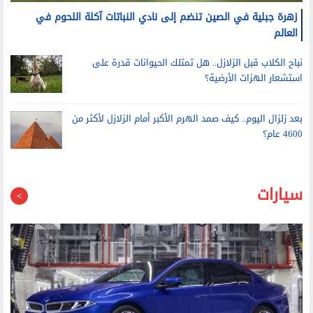
زهرة جبلية في الصين تنضم إلى نادي النباتات آكلة اللحوم في
العالم
نباح الكلاب قبل الزلازل.. هل تمتلك الحيوانات قدرة على
استشعار الهزات الأرضية؟
بعد زلزال اليوم.. كيف صمد الهرم الأكبر أمام الزلازل لأكثر من
4600 عام؟
سيارات