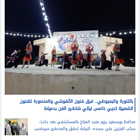
بالتنورة والبمبوطي.. فرق فنون الأنفوشي والمنصورة للفنون
الشعبية تحيي خامس ليالي شاطئ الفن بدمياط
محافظ بورسعيد يزور منجد المناخ بالمستشفى بعد حادث
سكب البنزين على جسده: النيابة تحقق والمخطئ سيحاسب