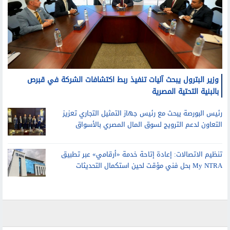
وزير البترول يبحث آليات تنفيذ ربط اكتشافات الشركة في قبرص
بالبنية التحتية المصرية
رئيس البورصة يبحث مع رئيس جهاز التمثيل التجاري تعزيز
التعاون لدعم الترويج لسوق المال المصري بالأسواق
تنظيم الاتصالات: إعادة إتاحة خدمة «أرقامي» عبر تطبيق
My NTRA بحل فني مؤقت لحين استكمال التحديثات