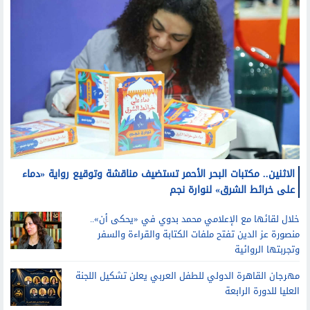
الاثنين.. مكتبات البحر الأحمر تستضيف مناقشة وتوقيع رواية «دماء
على خرائط الشرق» لنوارة نجم
خلال لقائها مع الإعلامي محمد بدوي في «يحكى أن»..
منصورة عز الدين تفتح ملفات الكتابة والقراءة والسفر
وتجربتها الروائية
مهرجان القاهرة الدولي للطفل العربي يعلن تشكيل اللجنة