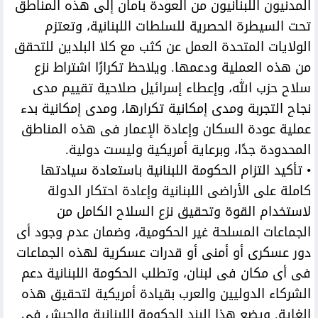
المدنيون اللبنانيون من العودة بأمان إلى هذه المناطق
تحت السيطرة الحصرية للسلطات اللبنانية، وتعتزم
الولايات المتحدة العمل عن كثب مع كلا البلدين للتحقق
من هذه العملية ودعمها. ويلاحظ تكرارًا اشتراط نزع
سلاح حزب الله، وإعطاء إسرائيل صلاحية تقييم مدى
نجاح التجربة ومدى إمكانية تكرارها، ومدى إمكانية بدء
عملية عودة السكان وإعادة الإعمار فى هذه المناطق
المحدودة جدًا، وبرعاية أمريكية وليست دولية.
• تأكيد التزام الحكومة اللبنانية باستعادة سيادتها
كاملة على الأراضى اللبنانية وإعادة احتكار الدولة
لاستخدام القوة وتحقيق نزع السلاح الكامل من
الجماعات المسلحة غير الحكومية، وضمان عدم وجود أى
دور عسكرى أو أمنى أو قدرات عسكرية لهذه الجماعات
فى أى مكان فى لبنان، وتطلب الحكومة اللبنانية دعم
الشركاء الدوليين والعرب بقيادة أمريكية لتحقيق هذه
الغاية. ويضع هذا البند الحكومة اللبنانية والجيش فى