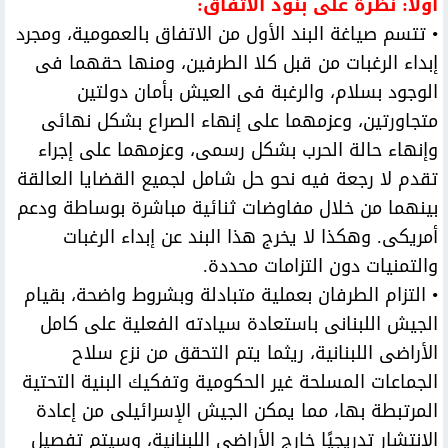
أولًا: نظرة على بنود الاتفاق:
• تتسم صياغة البند الأول من الاتفاق بالعمومية، ومجرد
إبداء الرغبات من قبل كلا الطرفين، ومنها حقهما فى
الوجود بسلام، والرغبة فى العيش بأمان دولتين
متجاورتين، وعزمهما على إنهاء الصراع بشكل نهائى
وإنهاء حالة الحرب بشكل رسمى، وعزمهما على إجراء
تقدم لا رجعة فيه نحو حل شامل لجميع القضايا العالقة
بينهما من خلال مفاوضات ثنائية مباشرة بوساطة ودعم
أمريكى. وهكذا لا يخرج هذا البند عن إبداء الرغبات
والتمنيات دون التزامات محددة.
• التزام الطرفان بعملية متبادلة وبشروط واضحة، بقيام
الجيش اللبنانى باستعادة سيادته الفعلية على كامل
الأراضى اللبنانية، ريثما يتم التحقق من نزع سلاح
الجماعات المسلحة غير الحكومية وتفكيك البنية التحتية
المرتبطة بها، مما يمكن الجيش الإسرائيلى من إعادة
الانتشار تدريجيًا خارج الأراضى اللبنانية، وسيتم تفصيل