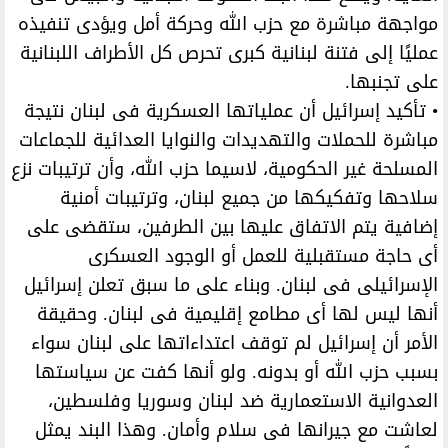
مواجهة مباشرة مع حزب الله وحركة أمل ويؤدى تنفيذه
عمليًا إلى فتنة لبنانية كبرى تحرص كل الأطراف اللبنانية
على تجنبها.
• تأكيد إسرائيل أن عملياتها العسكرية فى لبنان نتيجة
مباشرة للحملات والتهديدات والنوايا العدائية للجماعات
المسلحة غير الحكومية، لاسيما حزب الله، وأن ترتيبات نزع
سلاحها وتفكيكها من جميع لبنان، وترتيبات أمنية
إضافية يتم الاتفاق عليها بين الطرفين، ستقضى على
أى حاجة مستقبلية للعمل أو الوجود العسكرى
الإسرائيلى فى لبنان. وبناء على ما سبق تعلن إسرائيل
أنها ليس لها أى مطامع إقليمية فى لبنان. وحقيقة
الأمر أن إسرائيل لم توقف اعتداءاتها على لبنان سواء
بسبب حزب الله أو بدونه. ولو أنها كفت عن سياستها
العدوانية الاستعمارية ضد لبنان وسوريا وفلسطين،
لعاشت مع جيرانها فى سلام وأمان. وهذا البند يمثل