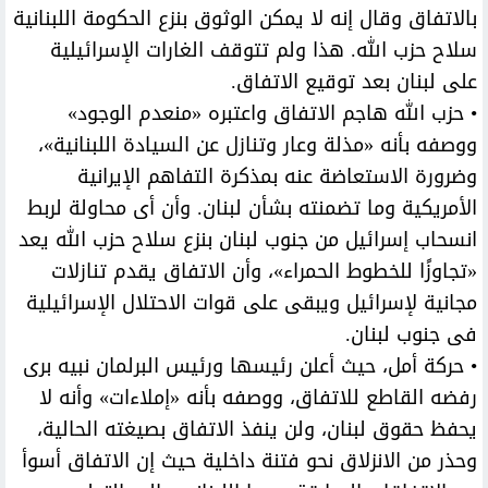
بالاتفاق وقال إنه لا يمكن الوثوق بنزع الحكومة اللبنانية
سلاح حزب الله. هذا ولم تتوقف الغارات الإسرائيلية
على لبنان بعد توقيع الاتفاق.
• حزب الله هاجم الاتفاق واعتبره «منعدم الوجود»
ووصفه بأنه «مذلة وعار وتنازل عن السيادة اللبنانية»،
وضرورة الاستعاضة عنه بمذكرة التفاهم الإيرانية
الأمريكية وما تضمنته بشأن لبنان. وأن أى محاولة لربط
انسحاب إسرائيل من جنوب لبنان بنزع سلاح حزب الله يعد
«تجاوزًا للخطوط الحمراء»، وأن الاتفاق يقدم تنازلات
مجانية لإسرائيل ويبقى على قوات الاحتلال الإسرائيلية
فى جنوب لبنان.
• حركة أمل، حيث أعلن رئيسها ورئيس البرلمان نبيه برى
رفضه القاطع للاتفاق، ووصفه بأنه «إملاءات» وأنه لا
يحفظ حقوق لبنان، ولن ينفذ الاتفاق بصيغته الحالية،
وحذر من الانزلاق نحو فتنة داخلية حيث إن الاتفاق أسوأ