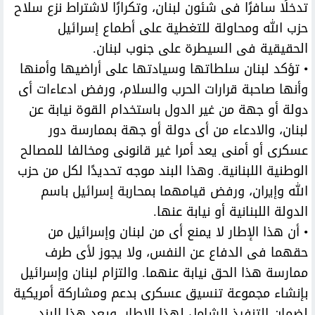
تدخلًا سافرًا فى شئون لبنان، وتكرارًا لاشتراط نزع سلاح
حزب الله ومحاولة للتغطية على أطماع إسرائيل
الحقيقية فى السيطرة على جنوب لبنان.
• تؤكد لبنان سلطاتها وسيادتها على أراضيها وأمنها
وأنها صاحبة قرارات الحرب والسلام، ورفض ادعاءات أى
دولة أو جهة من غير الدول باستخدام القوة نيابة عن
لبنان، والادعاء من أى دولة أو جهة بممارسة دور
عسكرى أو أمنى يعد أمرا غير قانونى ومخالفا للمصالح
الوطنية اللبنانية. وهذا البند موجه تحديدًا لكل من حزب
الله وإيران، ورفض قيامهما بمحاربة إسرائيل باسم
الدولة اللبنانية أو نيابة عنها.
• أن هذا الإطار لا يمنع أى من لبنان وإسرائيل من
حقهما فى الدفاع عن النفس، ولا يجوز لأى طرف
ممارسة هذا الحق نيابة عنهما. والتزام لبنان وإسرائيل
بإنشاء مجموعة تنسيق عسكرى بدعم ومشاركة أمريكية
لضمان التنفيذ الشامل لهذا الإطار. ويعد هذا البند