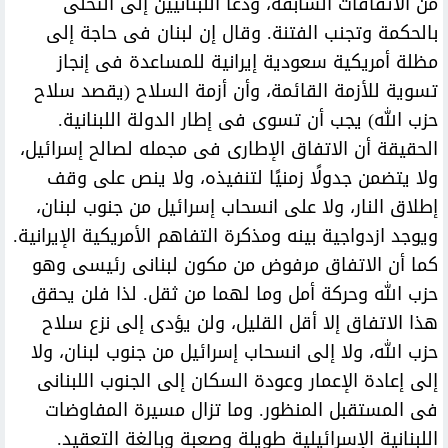
من الاتفاقات السابقة، ودعا اللبنانيين إلى التحلى
بالحكمة وتجنب الفتنة. وقال إن لبنان فى حاجة إلى
مظلة أمريكية سعودية إيرانية للمساعدة فى إنجاز
تسوية للأزمة القائمة، وأن أزمة السلاح (يقصد سلاح
حزب الله) يجب أن تسوى فى إطار الدولة اللبنانية.
الحقيقة أن الاتفاق الإطارى فى مجمله لصالح إسرائيل،
ولا يتضمن جدولًا زمنيًا لتنفيذه، ولا ينص على وقف
إطلاق النار، ولا على انسحاب إسرائيل من جنوب لبنان،
ويوجد ازدواجية بينه ومذكرة التفاهم الأمريكية الإيرانية.
كما أن الاتفاق مرفوض من مكون لبنانى رئيسى وهو
حزب الله وحركة أمل وما لهما من ثقل. لذا فلن يحقق
هذا الاتفاق إلا أقل القليل، ولن يؤدى إلى نزع سلاح
حزب الله، ولا إلى انسحاب إسرائيل من جنوب لبنان، ولا
إلى إعادة الإعمار وعودة السكان إلى الجنوب اللبنانى
فى المستقبل المنظور. وما تزال مسيرة المفاوضات
اللبنانية الإسرائيلية طويلة وصعبة وبالغة التعقيد.