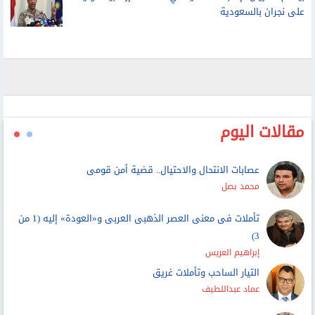
بينهم مصريان.. إصابة 11 مدنيا في اعتداءات إرهابية حوثية
على نجران بالسعودية
مقالات اليوم
عصابات الانتحال والاحتيال.. قضية أمن قومى
محمد بصل
تأملات فى معنى العصر الذهبى العربى و«العودة» إليه (1 من
3)
إبراهيم العريس
التيار الساحب وتأملات غريق
عماد عبداللطيف