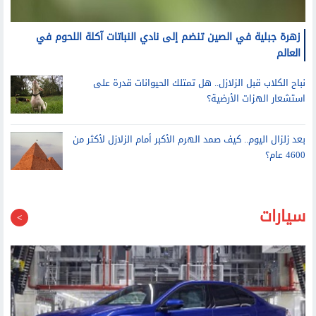
زهرة جبلية في الصين تنضم إلى نادي النباتات آكلة اللحوم في
العالم
نباح الكلاب قبل الزلازل.. هل تمتلك الحيوانات قدرة على
استشعار الهزات الأرضية؟
بعد زلزال اليوم.. كيف صمد الهرم الأكبر أمام الزلازل لأكثر من
4600 عام؟
سيارات