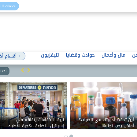
خدمات ال
ن
مال وأعمال
حوادث وقضايا
تليفزيون
+ أقسام أخ
أحدث 
أين تحفظ أدويتك في الصيف؟..
نزيف الكفاءات يتفاقم في
أماكن يجب تجنبها
إسرائيل.. تضاعف هجرة الأطباء
والمهندسين خلال خمس سنوات