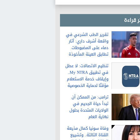
ر قراءة
تقرير الطب الشرعي في
واقعة أشرف داري: آثار
دماء على المضبوطات
تطابق العينة المأخوذة
من الشاكية
تنظيم الاتصالات: لا عطل
في تطبيق My NTRA..
وإيقاف خدمة الاستعلام
مؤقتًا لحماية الخصوصية
ترامب: من الممكن أن
تبدأ حياة الجحيم في
الولايات المتحدة بحلول
نهاية العام
وفاة سونيا كمال مذيعة
القناة الثالثة.. وتشييع