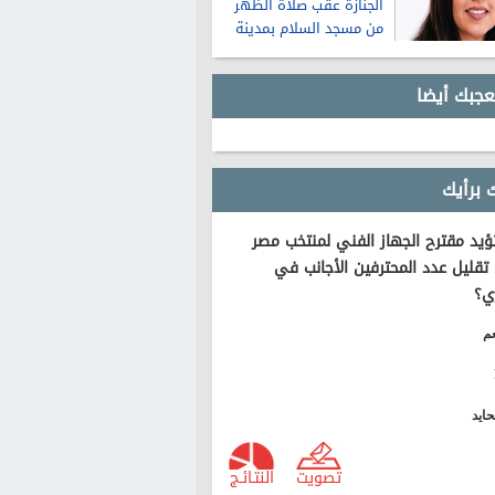
الجنازة عقب صلاة الظهر
من مسجد السلام بمدينة
نصر
عجبك أيضا
 برأيك
يد مقترح الجهاز الفني لمنتخب مصر
تقليل عدد المحترفين الأجانب في
ي؟
م
ايد
تصويت
النتـائـج