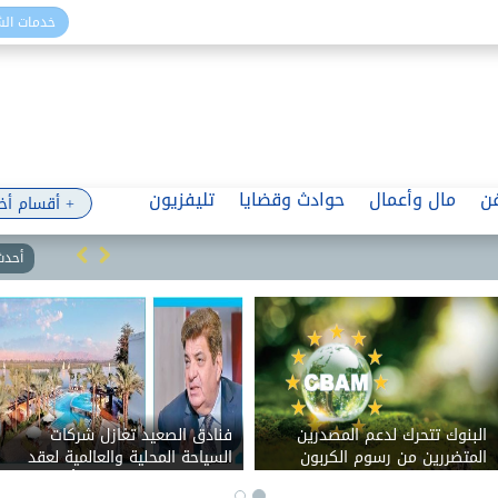
خدمات ال
ن
مال وأعمال
حوادث وقضايا
تليفزيون
+ أقسام أخ
أحدث 
البنوك تتحرك لدعم المصدرين
فنادق الصعيد تغازل شركات
المتضررين من رسوم الكربون
السياحة المحلية والعالمية لعقد
الأوروبية.. وتمويلات مرتقبة
مؤتمراتها فى الأقصر وأسوان