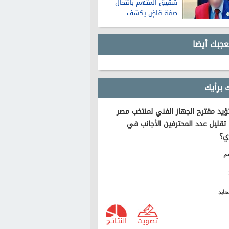
شقيق المتهم بانتحال
صفة قاضٍ يكشف
تفاصيل عن حياته قبل
الواقعة
عجبك أيضا
 برأيك
يد مقترح الجهاز الفني لمنتخب مصر
تقليل عدد المحترفين الأجانب في
ي؟
م
ايد
تصويت
النتـائـج