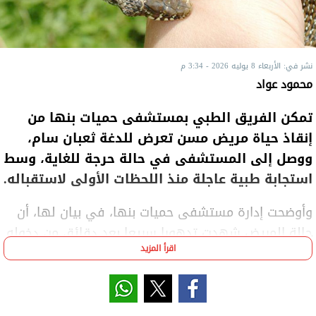
نشر في: الأربعاء 8 يوليه 2026 - 3:34 م
محمود عواد
تمكن الفريق الطبي بمستشفى حميات بنها من
إنقاذ حياة مريض مسن تعرض للدغة ثعبان سام،
ووصل إلى المستشفى في حالة حرجة للغاية، وسط
استجابة طبية عاجلة منذ اللحظات الأولى لاستقباله.
وأوضحت إدارة مستشفى حميات بنها، في بيان لها، أن
حالة المريض شهدت تدهورا سريعا بعد دقائق من دخوله
اقرأ المزيد
وحدة العناية المركزة؛ حيث تعرض لتوقف مفاجئ في
عضلة القلب.
وعلى الفور، بدأ الفريق الطبي إجراء الإنعاش القلبي