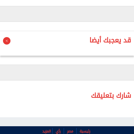
الصيدلي للحصول على العلاج الموصوف، الذي قد يغطي
احتياجاته العلاجية لمدة تصل إلى ثلاثة أشهر، مؤكدًا أن
هذا الإجراء يخص الأدوية الوصفية التي تستلزم تشخيص
الطبيب للحالة الصحية، وتحديد الجرعات المناسبة.
قد يعجبك أيضا
وأضاف أن هذه الإجراءات تأتي ضمن استراتيجية متكاملة
تستهدف تحقيق التوازن بين حماية المجتمع من مخاطر
إساءة استخدام بعض المستحضرات الصيدلية، وضمان
استمرار توافرها للمرضى الذين يحتاجون إليها بالفعل.
وأشار إلى أن استخدام هذه الأدوية دون إشراف طبي قد
يترتب عليه آثار جانبية، منها: "اضطرابات نفسية أو
شارك بتعليقك
جسدية، والتأثير على الجهاز العصبي، وحدوث بعض
الهلاوس، والتغيرات السلوكية".
ولفت إلى أن الهيئة تفرق بين الأدوية الوصفية التي
رئيسية
مصر
رأي
المزيد