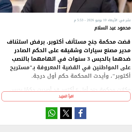
نشر في: الأربعاء 10 يونيو 2026 - 5:53 م
محمود عبد السلام
قضت محكمة جنح مستأنف أكتوبر، برفض استئناف
مدير مصنع سيارات وشقيقه على الحكم الصادر
ضدهما بالحبس 3 سنوات في اتهامهما بالنصب
على المواطنين في القضية المعروفة بـ"مستريح
أكتوبر"، وأيدت المحكمة حكم أول درجة.
وكانت محكمة جنح أول 6 أكتوبر قد أصدرت حكمًا بحبس
اقرأ المزيد
المتهمين، بعدما كشفت التحقيقات تورطهما في إيهام
المواطنين بوجود مشروع لتوريد سيارات نقل جديدة
بأسعار أقل من القيمة السوقية.
وأسندت التحقيقات، في القضية رقم 5012 لسنة 2026