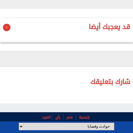
جنح أول أكتوبر للمتهمين "م. ح"، مدير مصنع سيارات،
وشقيقه "أ. ح"، أنهما استوليا على أموال نحو 300
مواطن، معظمهم من السائقين، بعدما أوهماهم
قد يعجبك أيضا
بإمكانية شراء سيارات ربع نقل بنصف قيمتها السوقية
خلال فترة عرض محدودة، ما دفع الضحايا إلى سداد مبالغ
مالية كبيرة.
وتابعت التحقيقات، أن المتهمين استخدما طرقًا احتيالية
بإيهام المجني عليهم بوجود مشروع كاذب، والاستيلاء
على أموالهم بقصد النصب، بعد الزعم بقدرتهما على بيع
شارك بتعليقك
سيارات جديدة بأسعار تقل عن قيمتها الحقيقية.
رئيسية
مصر
رأي
المزيد