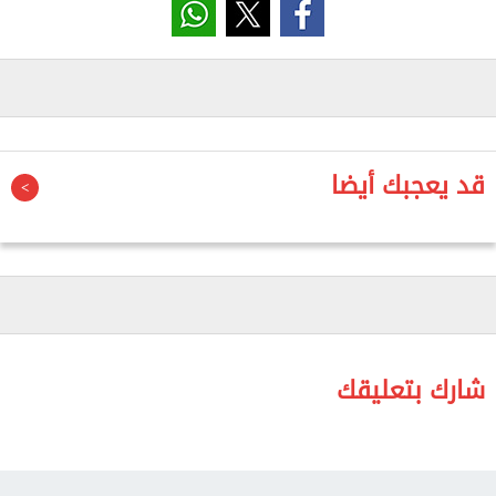
يستعد تحالف الطريق الديمقراطى، الذى يضم
أحزاب المصرى الديمقراطى الاجتماعى، والإصلاح
والتنمية، والعدل، لتقديم مرشحيه للمقاعد الفردية
فى انتخابات مجلس النواب القادمة. ويهدف
التحالف إلى التنسيق بين أعضائه لتجنب التنافس
قد يعجبك أيضا
فى الدوائر الانتخابية ذاته، بخلاف المرشحين الذين
قدمتهم الاحزاب لتحالف القائمة الوطنية من أجل
مصر.
وفى هذا الصدد، صرح رئيس حزب الإصلاح والتنمية، محمد
أنور السادات، أن حزبه سيخوض الانتخابات بـ32 مرشحًا
فرديًا. وأشار إلى أن لجان الانتخابات فى الأحزاب الثلاثة
تجتمع بشكل مستمر لتنسيق المواقف وضمان عدم تداخل
شارك بتعليقك
المرشحين فى نفس الدوائر.
أما بخصوص القائمة الوطنية من أجل مصر، التى تشارك
فيها أحزاب التحالف إلى جانب أحزاب أخرى، أوضح السادات