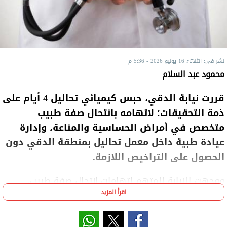
نشر في: الثلاثاء 16 يونيو 2026 - 5:36 م
محمود عبد السلام
قررت نيابة الدقي، حبس كيميائي تحاليل 4 أيام على
ذمة التحقيقات؛ لاتهامه بانتحال صفة طبيب
متخصص في أمراض الحساسية والمناعة، وإدارة
عيادة طبية داخل معمل تحاليل بمنطقة الدقي دون
الحصول على التراخيص اللازمة.
ووجهت النيابة للمتهم اتهامات انتحال صفة طبيب،
اقرأ المزيد
ومزاولة مهنة الطب دون ترخيص، وإدارة منشأة طبية
بالمخالفة للقانون.