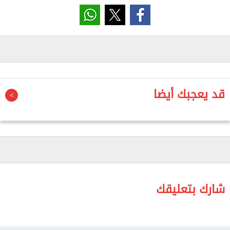
القديمة التي كانت سائدة في عهد (حسني) مبارك
نفسها دون وجود أي استراتيجية".
وجاء في البيان: إنه "بمبادرة من الجبهة قام أكثر من
مائة مثقف وفنان مصري بإصدار هذا البيان، حيث يرى
قد يعجبك أيضا
الموقعون أنه يجب سحب الثقة من مرسي وحكومته،
ويدعون كل طوائف الشعب المصري ونقاباته وحركاته
الثورة وأحزابه السياسية إلى التأكيد على هذه الخطوة،
وإعلان تأييدهم لإجراء انتخابات رئاسية مبكرة".
شارك بتعليقك
وطالب البيان، "بإقالة فورية لكامل حكومة هشام قنديل
الفاشلة، ذلك لأن مصر في أشد الحاجة إلى وزراء مبدعين
في مجالاتهم كافة وليست في حاجة إلى موظفين