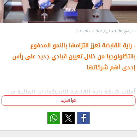
نشر في: الأربعاء 1 يوليه 2026 - 12:36 م
- راية القابضة تعزز التزامها بالنمو المدفوع
بالتكنولوجيا من خلال تعيين قيادي جديد على رأس
إحدى أهم شركاتها
أعلنت شركة راية القابضة للاستثمارات المالية عن
تعيين مروة عباس رئيسًا تنفيذيًا لشركة راية
اقرأ المزيد
لتكنولوجيا المعلومات (Raya IT)، خلفًا لهشام عبد
الرسول الذي قاد الشركة لمدة 19 عامًا. وتُعد راية
لتكنولوجيا المعلومات إحدى أكبر وأسرع شركات
التكنولوجيا نموًا في مصر، وإحدى الركائز الأساسية