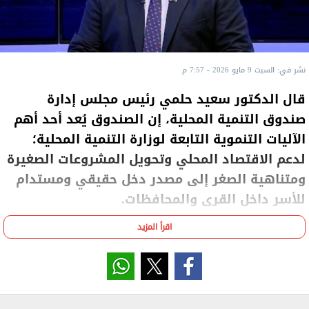
نشر في: السبت 9 مايو 2026 - 7:57 م
قال الدكتور سعيد حلمي رئيس مجلس إدارة
صندوق التنمية المحلية، إن الصندوق يُعد أحد أهم
الآليات التنموية التابعة لوزارة التنمية المحلية؛
لدعم الاقتصاد المحلي وتحويل المشروعات الصغيرة
ومتناهية الصغر إلى مصدر دخل حقيقي ومستدام
للأسر داخل القرى والمحافظات.
اقرأ المزيد
وأضاف حلمي، خلال مداخلة على قناة إكسترا نيوز، أن
الصندوق نجح خلال الفترة من 7 يناير حتى 6 مايو 2026
في ضخ استثمارات تجاوزت 31.5 مليون جنيه، لتمويل 1614
مشروعًا صغيرًا ومتناهى الصغر بعدد من المحافظات، ما