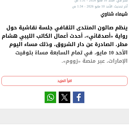
نشر في: الأحد 10 مايو 2026 - 1:31 ص
آخر تحديث: الأحد 10 مايو 2026 - 1:34 ص
شيماء شناوي
ينظم صالون المنتدى الثقافي جلسة نقاشية حول
رواية «أصدقائي»، أحدث أعمال الكاتب الليبي هشام
مطر، الصادرة عن دار الشروق، وذلك مساء اليوم
الأحد 10 مايو، في تمام السابعة مساءً بتوقيت
الإمارات، عبر منصة «زووم».
اقرأ المزيد
تدير اللقاء الكاتبة الإماراتية عائشة سلطان، ويشارك في
النقاش كل من الناقدة الليبية رزان نعيم مغربي، والكاتب
الصحفي سيد محمود، والناقدة الأدبية المقيمة في برلين
د. أماني الصيفي، بحضور المترجم التونسي محمد آيت
ميهوب، إلى جانب نخبة من المثقفين العرب.