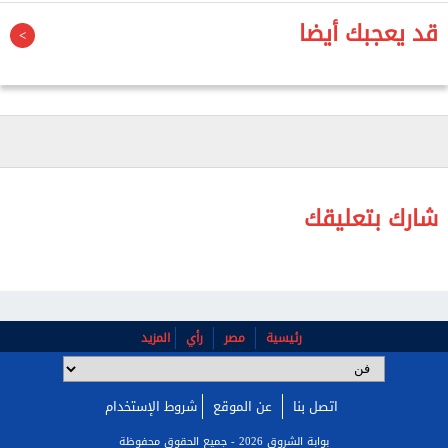
قد يعجبك أيضا
وكانت الدكتورة جيهان زكي، وزيرة الثقافة، أجرت عددًا
من الاتصالات للاطمئنان على الحالة الصحية للفنان
الدكتور سامي عبدالحليم، الأستاذ بقسم الديكور بالمعهد
العالي للفنون المسرحية، الذي يتلقى العلاج حاليًا داخل
مستشفى قصر العيني.
شارك بتعليقك
رئيسية
مصر
رأي
المزيد
اتصل بنا
عن الموقع
شروط الإستخدام
بوابة الشروق 2026 - جميع الحقوق محفوظة