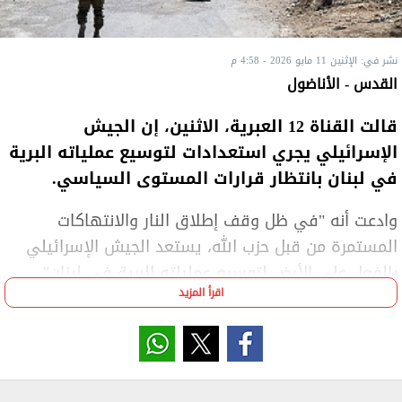
نشر في: الإثنين 11 مايو 2026 - 4:58 م
القدس - الأناضول
قالت القناة 12 العبرية، الاثنين، إن الجيش
الإسرائيلي يجري استعدادات لتوسيع عملياته البرية
في لبنان بانتظار قرارات المستوى السياسي.
وادعت أنه "في ظل وقف إطلاق النار والانتهاكات
المستمرة من قبل حزب الله، يستعد الجيش الإسرائيلي
بالفعل على الأرض لتوسيع عملياته البرية في لبنان".
اقرأ المزيد
وأضافت "أن الجيش الإسرائيلي يقوم بالتحضيرات لذلك
من أجل خلق إمكانية توسيع القتال، وفقا للقرار الذي
سيتخذ من قبل المستوى السياسي الإسرائيلي".