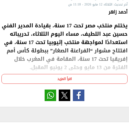
آخر تحديث: الثلاثاء 12 مايو 2026 - 11:18 ص
أحمد زاهر
يختتم منتخب مصر تحت 17 سنة، بقيادة المدير الفني
حسين عبد اللطيف، مساء اليوم الثلاثاء، تدريباته
استعدادًا لمواجهة منتخب إثيوبيا تحت 17 سنة، في
افتتاح مشوار “الفراعنة الصغار” ببطولة كأس أمم
إفريقيا تحت 17 سنة، المقامة في المغرب خلال
الفترة من 13 مايو وحتى 2 يونيو المقبل.
اقرأ المزيد
ومن المقرر أن يلتقي منتخب مصر مع نظيره الإثيوبي
مساء غد الأربعاء، ضمن منافسات الجولة الأولى
للمجموعة الأولى، في مواجهة يسعى خلالها المنتخب
الوطني لتحقيق بداية قوية وحصد أول ثلاث نقاط في
مشواره القاري.
ويأمل الجهاز الفني في تحقيق انطلاقة إيجابية تمنح