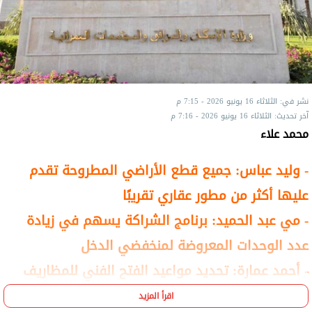
نشر في: الثلاثاء 16 يونيو 2026 - 7:15 م
آخر تحديث: الثلاثاء 16 يونيو 2026 - 7:16 م
محمد علاء
- وليد عباس: جميع قطع الأراضي المطروحة تقدم
عليها أكثر من مطور عقاري تقريبًا
- مي عبد الحميد: برنامج الشراكة يسهم في زيادة
عدد الوحدات المعروضة لمنخفضي الدخل
- أحمد عمارة: تحديد مواعيد الفتح الفني للمظاريف
المغلقة المقدمة من المطورين العقاريين
اقرأ المزيد