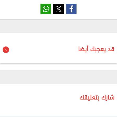
أعلنت المهندسة راندة المنشاوي، وزيرة الإسكان
والمرافق والمجتمعات العمرانية، غلق باب التقديم
وشراء كراسات شروط وحدات الشراكة مع
المطورين العقاريين بالقطاع الخاص بمبادرة "سكن
لكل المصريين".
قد يعجبك أيضا
وأشارت المنشاوي، في بيان اليوم لوزارة الإسكان، إلى
استقبال 137 طلبا لحجز 17 قطعة أرض.
وقال الدكتور وليد عباس، نائب وزيرة الإسكان للمجتمعات
العمرانية، إن جميع قطع الأراضي المطروحة تقريبًا شهدت
تقدم أكثر من مطور عقاري لحجزها.
شارك بتعليقك
وأضاف أن حدائق أكتوبر تلقت 15 طلبا للقطع 3 و5 و6،
و13 للقطعة 4.
وتابع: وتلقت السادات 5 طلبات لأرض النرجس و7 لمنطقة