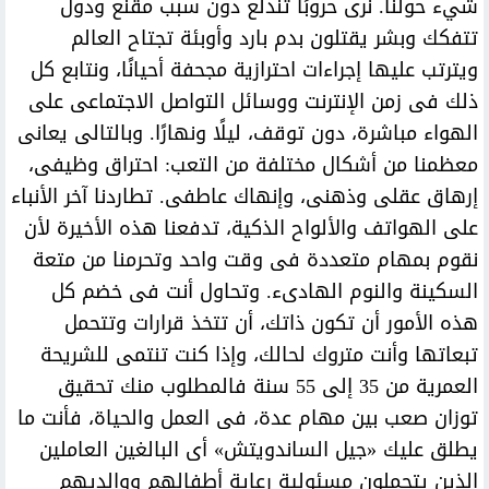
شيء حولنا. نرى حروبًا تندلع دون سبب مقنع ودول
تتفكك وبشر يقتلون بدم بارد وأوبئة تجتاح العالم
ويترتب عليها إجراءات احترازية مجحفة أحيانًا، ونتابع كل
ذلك فى زمن الإنترنت ووسائل التواصل الاجتماعى على
الهواء مباشرة، دون توقف، ليلًا ونهارًا. وبالتالى يعانى
معظمنا من أشكال مختلفة من التعب: احتراق وظيفى،
إرهاق عقلى وذهنى، وإنهاك عاطفى. تطاردنا آخر الأنباء
على الهواتف والألواح الذكية، تدفعنا هذه الأخيرة لأن
نقوم بمهام متعددة فى وقت واحد وتحرمنا من متعة
السكينة والنوم الهادىء. وتحاول أنت فى خضم كل
هذه الأمور أن تكون ذاتك، أن تتخذ قرارات وتتحمل
تبعاتها وأنت متروك لحالك، وإذا كنت تنتمى للشريحة
العمرية من 35 إلى 55 سنة فالمطلوب منك تحقيق
توزان صعب بين مهام عدة، فى العمل والحياة، فأنت ما
يطلق عليك «جيل الساندويتش» أى البالغين العاملين
الذين يتحملون مسئولية رعاية أطفالهم ووالديهم