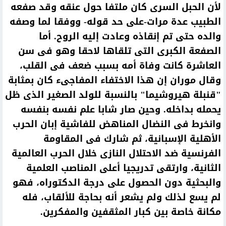
لأن الحبل السرى كان ملتفا حول عنقه وقد صفعه
الطبيب عدة مرات-على حد قوله- ووفقا لما وصفه
والده حتى تم إنقاذه وعادت إليه الروح. أما
الصفعة الكبرى التى تلقاها لاحقا وهو فى سن
العاشرة كانت وفاة أمه بسبب ضعف فى القلب،
وقال موران إن هذا الاختفاء المفاجىء كان بمثابة
"قنبلة هيروشيما" بالنسبة للولد الصغير الذى ظل
يحمله بداخله. وحين صار شابا علم نفسه بنفسه
وانخرط فى النضال المناهض للفاشية إبان الحرب
الأهلية الإسبانية، ثم شارك فى المقاومة
الفرنسية ضد الاحتلال النازى خلال الحرب العالمية
الثانية، وارتقى تدريجيا أعلى المناصب العلمية
والبحثية دون الحصول على درجة الدكتوراه، فهو
لم يسع لذلك ولم يشعر أنه بحاجة للألقاب، فله
مكانة خاصة بين كبار المثقفين والمفكرين.