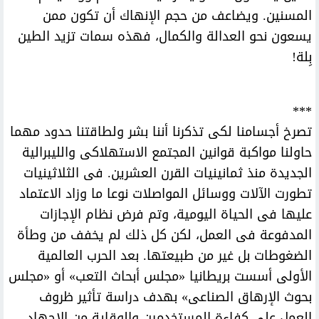
المسنين. ويضاعف من حجم الإنهاك أن تكون ممن
يسعون نحو العدالة والكمال، فهذه سمات تزيد الطين
بِلة!
***
تصرخ أجسامنا لكى تذكرنا أننا بشر ولطاقتنا حدود مهما
حاولنا مواكبة قوانين المجتمع الاستهلاكى والليبرالية
الجديدة منذ ثمانينيات القرن العشرين. فى الثلاثينيات
تطورت الآلات ووسائل المواصلات نوعا ما وزاد الاعتماد
عليها فى الحياة اليومية، وتم فرض نظام الإجازات
المدفوعة فى العمل، لكن كل ذلك لم يخفف من وطأة
الضغوطات بل غير من طبيعتها. بعد الحرب العالمية
الأولى أسست بريطانيا «مجلس أبحاث التعب» أو «مجلس
بحوث الإرهاق الصناعى» بهدف دراسة تأثير ظروف
العمل على كفاءة المستخدمين والوقاية من الإجهاد