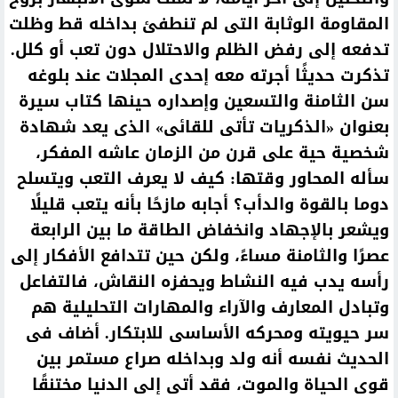
المقاومة الوثابة التى لم تنطفئ بداخله قط وظلت
تدفعه إلى رفض الظلم والاحتلال دون تعب أو كلل.
تذكرت حديثًا أجرته معه إحدى المجلات عند بلوغه
سن الثامنة والتسعين وإصداره حينها كتاب سيرة
بعنوان «الذكريات تأتى للقائى» الذى يعد شهادة
شخصية حية على قرن من الزمان عاشه المفكر،
سأله المحاور وقتها: كيف لا يعرف التعب ويتسلح
دوما بالقوة والدأب؟ أجابه مازحًا بأنه يتعب قليلًا
ويشعر بالإجهاد وانخفاض الطاقة ما بين الرابعة
عصرًا والثامنة مساءً، ولكن حين تتدافع الأفكار إلى
رأسه يدب فيه النشاط ويحفزه النقاش، فالتفاعل
وتبادل المعارف والآراء والمهارات التحليلية هم
سر حيويته ومحركه الأساسى للابتكار. أضاف فى
الحديث نفسه أنه ولد وبداخله صراع مستمر بين
قوى الحياة والموت، فقد أتى إلى الدنيا مختنقًا