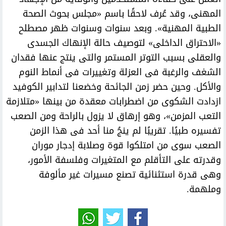
المهنى، وقد عُرف لاحقًا باسم «مجلس بحوث الصحة
الطبية المهنية». وبعد سنوات وسنوات ظهر مصطلح
«الاحتراق الداخلى» لتوصيف حالة الإنهاك الجسدى
والعقلى بسبب التوتر المستمر والتى ينتج عنها فقدان
الشغف والرغبة فى العزلة وتغييرات فى أنماط النوم
والأكل. وحين حضر زمن الجائحة وخضعنا لتدابير الكوفيد
ازدادت الشكوى من اضطرابات معقدة من بينها «متلازمة
التعب المزمن»، وهو إرهاق لا يزول بالراحة ومن الصعب
تفسيره طبيًا. تقريبًا لم ينجُ منا أحد فى هذا الزمن
الصعب سوى من امتلكوا قوة وصلابة إدجار موران
وقدرته على التأقلم مع المتغيرات وفلسفة الأمور،
وهى قدرة استثنائية تصنع مسيرات غير مألوفة
وملهمة.