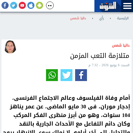
الرئيسية
›
رأي
›
داليا شمس
داليا شمس
متلازمة التعب المزمن
السبت 6 يونيو 2026 - 7:32 م
أمام وفاة الفيلسوف وعالم الاجتماع الفرنسى،
إدجار موران، فى 30 مايو الماضى، عن عمر يناهز
104 سنوات، وهو من أبرز منظرى الفكر المركب
وكان دائم التفاعل مع الأحداث الجارية بالنقد
والتحليل إلى آخر أيامه، لا نملك سوى الانبهار بروح