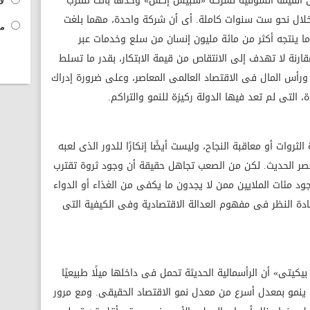
 أن القيمة السوقية لشركة «سبيس إكس» وحدها باتت تقترب
لا
 خلال نحو ست سنوات كاملة. أى أن شركة واحدة، مهما بلغت
مح
ى ما ينتجه أكثر من مائة مليون إنسان من سلع وخدمات عبر
ارنة لا تهدف إلى الانتقاص من قيمة الابتكار، بقدر ما تسلط
ورأس المال فى الاقتصاد العالمى المعاصر، وعلى ضرورة إدراك
ة، التى لم تعد فيها الدولة ركيزة للنمو والتراكم.
روات أو معاقبة النجاح، وليست أيضًا إنكارًا للدور الذى لعبه
لعصر الحديث. لكن من الصعب تجاهل حقيقة أن وجود ثروة تقترب
ود مئات الملايين ممن لا يجدون ما يكفى من الغذاء أو الدواء
ادة النظر فى مفهوم العدالة الاقتصادية وفى الكيفية التى
كيتى» أن الرأسمالية الحديثة تحمل فى داخلها ميلًا طبيعيًا
ا ما ينمو بمعدل أسرع من معدل نمو الاقتصاد الحقيقى. ومع مرور