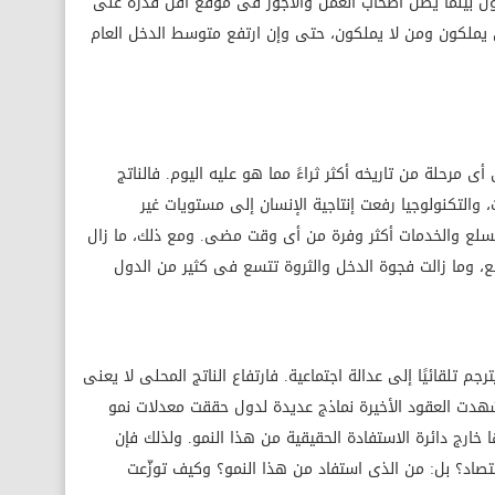
صول بينما يظل أصحاب العمل والأجور فى موقع أقل قدرة على
 يملكون ومن لا يملكون، حتى وإن ارتفع متوسط الدخل العام
ى مرحلة من تاريخه أكثر ثراءً مما هو عليه اليوم. فالناتج
ت، والتكنولوجيا رفعت إنتاجية الإنسان إلى مستويات غير
لسلع والخدمات أكثر وفرة من أى وقت مضى. ومع ذلك، ما زال
ع، وما زالت فجوة الدخل والثروة تتسع فى كثير من الدول
م تلقائيًا إلى عدالة اجتماعية. فارتفاع الناتج المحلى لا يعنى
شهدت العقود الأخيرة نماذج عديدة لدول حققت معدلات نمو
خارج دائرة الاستفادة الحقيقية من هذا النمو. ولذلك فإن
صاد؟ بل: من الذى استفاد من هذا النمو؟ وكيف توزّعت