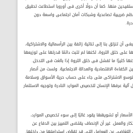
تفيدين منها. كما أن دولًا أخرى فى أوروبا استطاعت تحقيق
 نظم ضريبية تصاعدية وشبكات أمان اجتماعى واسعة دون
درة.
غى أن تنزلق بنا إلى ثنائية زائفة بين الرأسمالية والاشتراكية،
ا على خلق الثروة، لكنها لم تثبت دائمًا قدرتها على توزيعها
كنها كثيرًا ما تفشل فى خلق الثروة إذا بالغت فى التدخل.
 الكفاءة الاقتصادية والعدالة الاجتماعية. ولست من أنصار
لتوسع الاشتراكى متى جاء على حساب حرية الأسواق وسلامة
لية عرفها الإنسان لتخصيص الموارد النادرة وتوجيه الاستثمار
ت الأسعار أو تشويهها يقود غالبًا إلى سوء تخصيص الموارد،
كار والعمل. غير أن الإنصاف يقتضى التمييز بين الدفاع عن
بين التغاضى عن العوامل التى قد تقوّض استدامتها من داخلها.