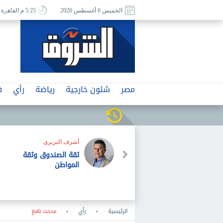
الخميس 6 أغسطس 2026
5:25 م القاهرة
مصر
شئون خارجية
رياضة
رأي
ف
قضايا تكنولوجية
من الصحافة الإسرائيلية
Phishing-as-a-Service
كاتس يحاول تطبيق
..الوقود الذى يُغذّى
نموذج بن غفير فى
انتشار التّصيد
الشرطة داخل الجيش
الإلكترونى.. كيف أصبح
متاحًا للجميع؟
الرئيسية
›
رأي
›
مدحت نافع