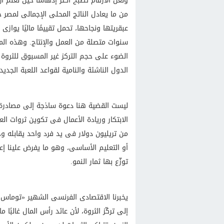
ولعل الأرقام تصبح أكثر إدهاشًا حين نعلم
من ما يعادل الناتج المحلى الإجمالى لمصر
عبقريتها ونجاحها، تحمل تقييمًا ماليًا يواز
سنوات متصلة من العمل والإنتاج. وهذه المق
الضوء على حجم التركز غير المسبوق للثروة 
الدول الناشئة والنامية لقواعد اللعبة الجديد
ليست القضية هنا دعوة ساذجة إلى مصادرة الث
الابتكار وريادة الأعمال فى تكوين ثروات ا
من تريليون دولار فى يد فرد واحد يقابله وج
أو التعليم الأساسى، وهو ما يفرض علينا إع
توزّع بها ثمار النمو.
يخبرنا الاقتصادى الفرنسى الشهير «توماس بي
إلى تركّز الثروة، لأن عائد رأس المال غالبً