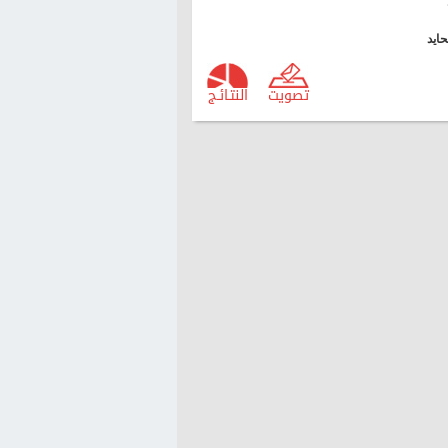
ايد
تصويت
النتـائـج