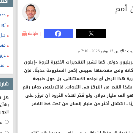
احدث
 أمم
دعم
ثور
| طباعة
هل 
مست
درو
ليون دولار، كما تشير التقديرات الأخيرة لثروة «إيلون
اقت
اته وفى مقدمتها سبيس إكس المطروحة حديثًا، فإن
ية هذا الرجل أو نجاحه الاستثنائى، بل حول طبيعة
شارك
هذا القدر من التركز فى الثروات. فالتريليون دولار رقم
ألف مليار دولار، ولو قُدّر لهذه الثروة أن توزّع على
هل تؤ
ًا ــ انتشال أكثر من مليار إنسان من تحت خط الفقر
بشأن 
الدور
نع