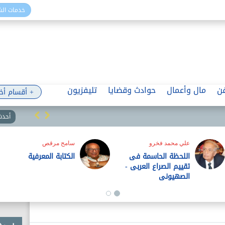
خدمات ال
ن
مال وأعمال
حوادث وقضايا
تليفزيون
+ أقسام أخ
أحدث 