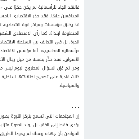
فالنقد الجاد للرأسمالية لم يكن حكرًا على 
المدافعين عنها. فقد حذر الاقتصادى النمس
قد يخلق مؤسسات ومراكز قوة اقتصادية، تم
المنظومة ابتداءً. كما رأى الاقتصادى الشه
الحرة، بل فى التحالف بين السلطة الاقتصا
«رأسمالية المحاسيب». أما مؤسس الاقتصاد 
الأسواق، فقد حذّر بنفسه من ميل رجال ال
ومن ثم فإن السؤال المطروح اليوم ليس ما إ
كانت قادرة على تصحيح اختلالاتها الداخلية 
والسياسية.
• • •
إن المجتمعات التى تسمح بتركز الثروة بصورة م
يؤدى فقط إلى الفقر، بل يولد شعورًا متزاي
المواطن بأن جهده وعمله لم يعودا الطريق ا