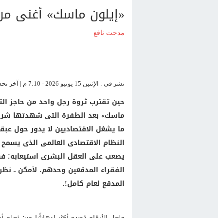
«إيلون ماسك» أغنى من
مدحت نافع
نشر فى : الإثنين 15 يونيو 2026 - 7:10 م | آخر تحديث : الإثنين 15 يونيو 2026 - 7:10 م
حين تقترب ثروة رجل واحد من حاجز التري
ماسك» بعد الطفرة التى شهدتها شرك
ما يشغل الاقتصاديين لا يدور حول عبقر
النظام الاقتصادى العالمى الذى يسمح ب
يصعب على العقل البشرى استيعابه؛ فهو 
الفقراء المدقعين وحدهم، لأمكن ــ نظري
المدقع لعام كامل!.