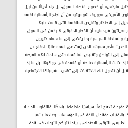
«كارل ماركس» أو خصوم اقتصاد السوق، بل جاء أحيانًا من أبرز
اوى الأمريكى «جوزيف شومبيتر» من أن نجاح الرأسمالية نفسه
يل إلى الاحتكار وتقليص المنافسة التى قامت عليها
ير «ميلتون فريدمان» أن الخطر الحقيقى لا يكمن فى السوق
دية والسلطة السياسية بما يفضى إلى ما سماه كثيرون
الحديث «آدم سميث» الذى يُستدعى اسمه غالبًا للدفاع عن
أعمال إلى التواطؤ وتقليص المنافسة متى سنحت لهم الفرصة.
ذا كانت الرأسمالية صالحة أو فاسدة فى جوهرها، بل ما إذا
قبل أن تتحول تلك الاختلالات إلى تهديد لشرعيتها الاجتماعية
فرطة تدفع ثمنًا سياسيًا واجتماعيًا باهظًا. فالتفاوت الحاد لا
دًا بالاغتراب وفقدان الثقة فى المؤسسات. وعندما يشعر
لطبيعى للترقى الاجتماعى، بينما تتراكم الثروات فى قمة