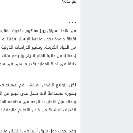
عوائده؟
• • •
فى هذا السياق يبرز مفهوم «فجوة الفقر»،
نقطة جامدة يكون عندها الإنسان فقيرًا أو 
من الحياة الكريمة. وتشير الدراسات الدولية
إحصائيًا من دائرة الفقر لا يتجاوز بضع مئات
دائمًا فى ندرة الموارد بقدر ما هى فى سوء
لكن التوزيع النقدى المباشر، رغم أهميته فى ح
بصورة مستدامة لأنه حصل على مبلغ من الما
ولذلك فإن التجارب الناجحة فى مكافحة الفقر
القدرات البشرية من خلال التعليم والرعاية ا
وقد نجحت دول شرق آسيا فى انتشال مئات ال