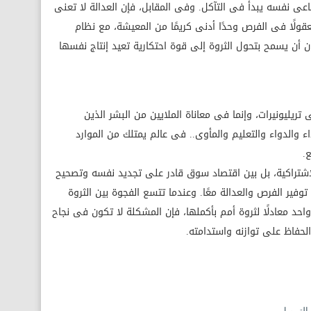
ماعى نفسه يبدأ فى التآكل. وفى المقابل، فإن العدالة لا تعنى
عقولًا فى الفرص وحدًا أدنى كريمًا من المعيشة، مع نظام
ن أن يسمح بتحول الثروة إلى قوة احتكارية تعيد إنتاج نفسها
ريليونيرات، وإنما فى معاناة الملايين من البشر الذين
والدواء والتعليم والمأوى.. فى عالم يمتلك من الموارد
.
الاشتراكية، بل بين اقتصاد سوق قادر على تجديد نفسه وتصحيح
 توفير الفرص والعدالة معًا. وعندما تتسع الفجوة بين الثروة
احد معادلًا لثروة أمم بأكملها، فإن المشكلة لا تكون فى نجاح
لحفاظ على توازنه واستدامته.
 التمويل