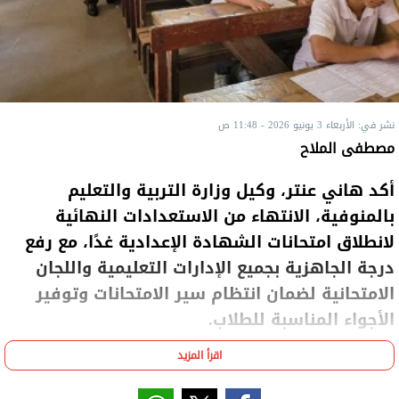
نشر في: الأربعاء 3 يونيو 2026 - 11:48 ص
مصطفى الملاح
أكد هاني عنتر، وكيل وزارة التربية والتعليم
بالمنوفية، الانتهاء من الاستعدادات النهائية
لانطلاق امتحانات الشهادة الإعدادية غدًا، مع رفع
درجة الجاهزية بجميع الإدارات التعليمية واللجان
الامتحانية لضمان انتظام سير الامتحانات وتوفير
الأجواء المناسبة للطلاب.
اقرأ المزيد
وشدد وكيل الوزارة، في تصريح خاص لـ"الشروق"، على
ضرورة الالتزام الكامل بالتعليمات المنظمة لأعمال