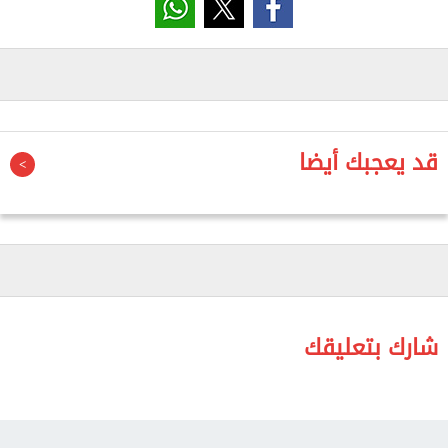
الامتحانات، والتنسيق المستمر بين جميع الجهات المعنية
لضمان الانضباط داخل اللجان، مع توفير المناخ الملائم
للطلاب واتخاذ الإجراءات اللازمة لتحقيق الشفافية وحسن
سير العملية الامتحانية.
وأضاف أن المديرية انتهت من مراجعة خطط تأمين مقار
قد يعجبك أيضا
اللجان وخطوط سير نقل أوراق الأسئلة، ومتابعة أعمال
المطبعة السرية، والتأكد من جاهزية اللجان والاستراحات
المخصصة للقائمين على أعمال الامتحانات، إلى جانب
مراجعة خطط المتابعة الميدانية وآليات التعامل الفوري
مع أي مواقف طارئة قد تطرأ خلال فترة الامتحانات.
وأكد وكيل وزارة التربية والتعليم أهمية تضافر جهود
شارك بتعليقك
جميع الإدارات التعليمية والجهات المعنية والعمل بروح
الفريق الواحد، لضمان خروج امتحانات الشهادة الإعدادية
بصورة منظمة تعكس حجم الاستعدادات التي اتخذتها