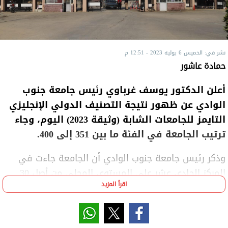
نشر في: الخميس 6 يوليه 2023 - 12:51 م
حمادة عاشور
أعلن الدكتور يوسف غرباوي رئيس جامعة جنوب
الوادي عن ظهور نتيجة التصنيف الدولي الإنجليزي
التايمز للجامعات الشابة (وثيقة 2023) اليوم، وجاء
ترتيب الجامعة في الفئة ما بين 351 إلى 400.
وذكر رئيس جامعة جنوب الوادي أن الجامعة جاءت في
المركز الحادي عشر على المستوى المحلى من أصل 30
اقرأ المزيد
جامعة مصرية ظهرت في هذا التصنيف حسب قواعد
البيانات.
كما أشار الدكتور أحمد عكاوي نائب رئيس جامعة جنوب