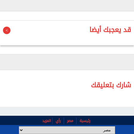
التعويضية، وهو ما ينعكس بشكل مباشر على قدرتهم
في العمل ومستوى الدخل الشهري.
كما أوضحت اللجنة أن هذه الأعباء تستدعي تدخلًا أكبر من
قد يعجبك أيضا
الحكومة، من خلال تفعيل أحكام القانون المنظم لحقوق
الأشخاص ذوي الإعاقة، ومتابعة ما تم تنفيذه منذ صدور
القانون وحتى الآن، بهدف ضمان حصول المستفيدين على
النسب المقررة لهم في مشروعات الإسكان الاجتماعي
بشكل فعّال.
وطالبت اللجنة وزارة الإسكان ببحث منح تسهيلات إضافية
شارك بتعليقك
لذوي الإعاقة، تشمل زيادة مدة السداد بما يساهم في
تقليل قيمة القسط الشهري، إلى جانب دراسة تقديم
حلول تمويلية أكثر مرونة بالتنسيق مع الجهات المصرفية
المختلفة.
رئيسية
مصر
رأي
المزيد
وشددت التوصيات كذلك على ضرورة تطوير وسائل