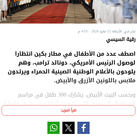
نشر في: الأربعاء 13 مايو 2026 - 4:03 م
رقية السيسي
اصطف عدد من الأطفال في مطار بكين انتظارا
لوصول الرئيس الأمريكي، دونالد ترامب، وهم
يلوحون بالأعلام الوطنية الصينية الحمراء ويرتدون
ملابس باللونين الأزرق والأبيض.
وبحسب البيت الأبيض، يشارك 300 طفل في مراسم
الاستقبال الرسمية، التي تتضمن أيضا حرس شرف تابعا لـ
اقرأ المزيد
جيش التحرير الشعبي الصيني، بحسب شبكة "إن بي سي"
الإخبارية.
واستقبل ترامب لدى وصوله نائب الرئيس الصيني، هان