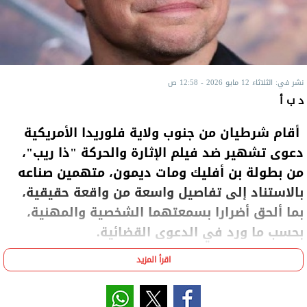
نشر في: الثلاثاء 12 مايو 2026 - 12:58 ص
د ب أ
أقام شرطيان من جنوب ولاية فلوريدا الأمريكية
دعوى تشهير ضد فيلم الإثارة والحركة "ذا ريب"،
من بطولة بن أفليك ومات ديمون، متهمين صناعه
بالاستناد إلى تفاصيل واسعة من واقعة حقيقية،
بما ألحق أضرارا بسمعتهما الشخصية والمهنية،
بحسب ما ورد في الدعوى القضائية.
اقرأ المزيد
ورفع الشرطيان جيسون سميث وجوناثان سانتانا الدعوى
أمام محكمة اتحادية في ميامي في وقت سابق من
الشهر الجاري ضد شركة الإنتاج "آرتيستس إكويتي"