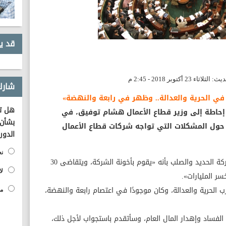
قد ي
شارك
في الحرية والعدالة.. وظهر في رابعة والنهضة»
هل تؤ
 إحاطة إلى وزير قطاع الأعمال هشام توفيق، في
بشأن 
) حول المشكلات التي تواجه شركات قطاع الأعمال
الدور
نع
واتهم النائب علاء عابد في كلمته رئيس شركة الحديد والصلب بأنه «يقوم بأخونة الشركة، ويتقاضى 30
لا
ر المليارات».
الحرية والعدالة، وكان موجودًا في اعتصام رابعة والنهضة،
مح
لفساد وإهدار المال العام، وسأتقدم باستجواب لأجل ذلك،