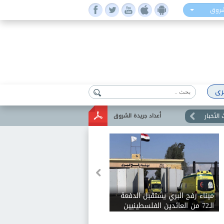
شروق
رى
الأخبار
أعداد جريدة الشروق
يني
ميناء رفح البري يستقبل الدفعة
سية
الـ72 من العائدين الفلسطينيين
 خدمة