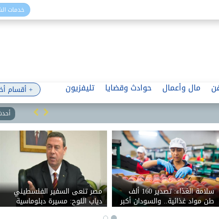
خدمات ال
ن
مال وأعمال
حوادث وقضايا
تليفزيون
+ أقسام أخ
أحدث 
مع
سلامة الغذاء: تصدير 160 ألف
مصر تنعى السفير الفلسط
 للتعليم
طن مواد غذائية.. والسودان أكبر
دياب اللوح: مسيرة دبلوما
ي
المستوردين
ووطنية حافلة بالعطاء في