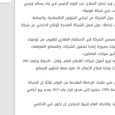
ي ويد تحمل السلاح، نجد اليوم الرئيس في واد يسافر ويبني
كب، في شركة قومية».
حول الشركة من لجنتي الشؤون الاقتصادية، والصناعة.
ب إحاطة، حول فصل الشركة المتحدة للإنتاج الداجني عن شركة
مسمى الشركة إلى الاستثمار العقاري للهروب من توصيات
صيات بضرورة إعادة تشغيل الشركات والمصانع المتوقفة».
ير سيارات العاملين».
ومن جانبه، عبر النائب عفيفي كامل عن رفضه لبيع أصول شركات القطاع العام، وقال: «الدولة وضعت 200
مليار جنيه للمشروعات الصغيرة، فلماذا لا تأخذ وزارة قطاع الأعمال 50 مليار منها لتطوير المصانع
على طلبات الإحاطة المقدمة من النواب قائلًا إن الشركة
المتحدة للإنتاج الداجني تحت التصفية منذ سنة 1999، مشيرا إلى صدور قرار عام 2015 بعدم بيع أراضي
والاتجاه العام لتربية الدواجن أن تكون في الأراضي