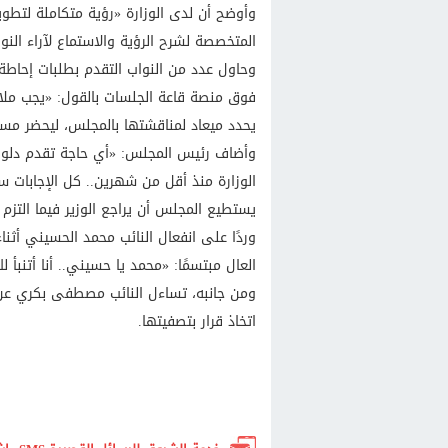
وأوضح أن لدى الوزارة «رؤية متكاملة لتطوير
المتخصصة لشرح الرؤية والاستماع لآراء النوا
وحاول عدد من النواب التقدم بطلبات إحاطة
فوق منصة قاعة الجلسات بالقول: «يجب ملاح
يحدد ميعاد لمناقشتها بالمجلس، ليحضر مستعد
وأضاف رئيس المجلس: «أي حاجة تقدم دلوقتي
الوزارة منذ أقل من شهرين.. كل الإجابات 
يستطيع المجلس أن يراجع الوزير فيما التزم 
وردًا على انفعال النائب محمد الحسيني أثن
العال مبتسمًا: «محمد يا حسيني.. أنا أتنبأ
ومن جانبه، تساءل النائب مصطفى بكري عن
اتخاذ قرار بتصفيتها.