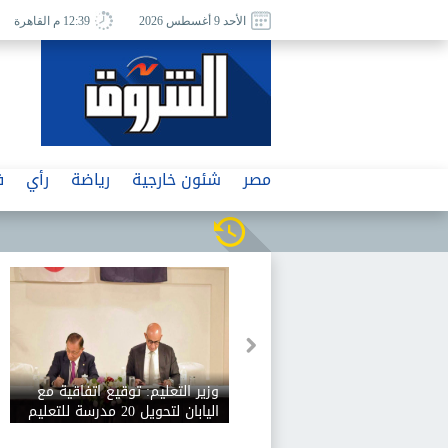
الأحد 9 أغسطس 2026
12:39 م القاهرة
مصر
شئون خارجية
رياضة
رأي
ف
تشييع جنازة سفير فلسطين بمصر
وزير التعليم: توقيع اتفاقية 
ظهر غد الاثنين من مسجد
اليابان لتحويل 20 مدرسة
الشرطة بالتجمع الخامس
الفني إلى مدارس تعليم فن