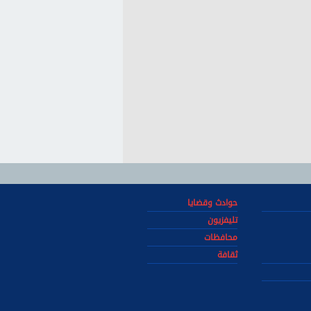
حوادث وقضايا
تليفزيون
محافظات
ثقافة