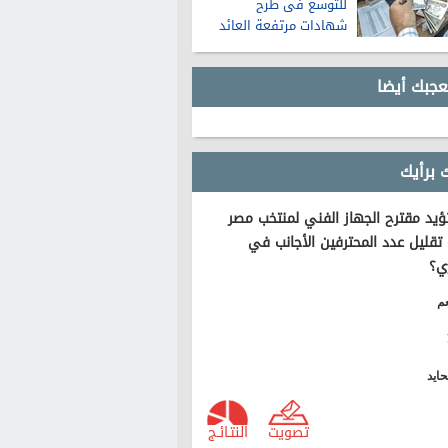
للتوسع فى طرح
شهادات مرتفعة العائد
عجبك أيضا
 برأيك
يد مقترح الجهاز الفني لمنتخب مصر
تقليل عدد المحترفين الأجانب في
ي؟
م
ايد
تصويت
النتـائـج