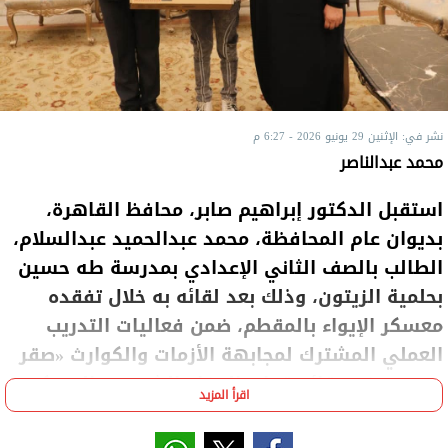
نشر في: الإثنين 29 يونيو 2026 - 6:27 م
محمد عبدالناصر
استقبل الدكتور إبراهيم صابر، محافظ القاهرة،
بديوان عام المحافظة، محمد عبدالحميد عبدالسلام،
الطالب بالصف الثاني الإعدادي بمدرسة طه حسين
بحلمية الزيتون، وذلك بعد لقائه به خلال تفقده
معسكر الإيواء بالمقطم، ضمن فعاليات التدريب
العملي المشترك لمجابهة الأزمات والكوارث «صقر
166»، بحضور قائد قوات الدفاع الشعبي والعسكري.
اقرأ المزيد
وكان الطالب قد أعرب، خلال لقاء المحافظ به في