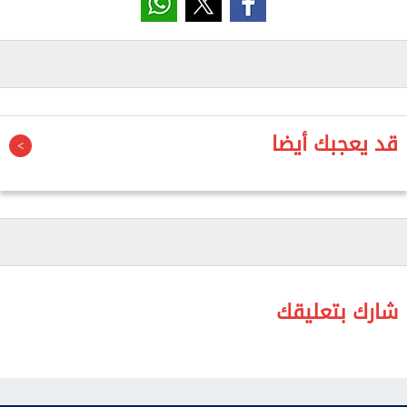
المعسكر، عن أمنيته في الحصول على جهاز «لاب توب»
يساعده في دراسته وتنمية مهاراته، حيث وجه محافظ
القاهرة بسرعة العمل على تلبية طلبه.
وسلم محافظ القاهرة الطالب جهاز «اللاب توب»، مؤكدًا
حرص الدولة على دعم وتمكين ذوي الهمم، وتوفير جميع
قد يعجبك أيضا
أوجه الرعاية لهم، بما يساعدهم على استكمال مسيرتهم
التعليمية وتحقيق طموحاتهم.
وأشار محافظ القاهرة إلى أن الاهتمام بذوي الهمم
يأتي في مقدمة أولويات القيادة السياسية، تنفيذًا
لتوجيهات الرئيس عبدالفتاح السيسي، رئيس الجمهورية،
بدمجهم في المجتمع، وتقديم الدعم اللازم لهم في
شارك بتعليقك
مختلف المجالات.
ومن جانبه، أعرب الطالب محمد عبدالحميد وأسرته عن
سعادتهم البالغة بهذه اللفتة الإنسانية، مقدمين الشكر