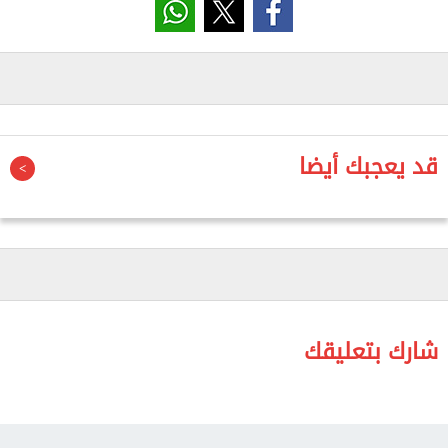
الحدائق التاريخية في مصر، وترجع نشأتها إلى عصر
الخديوي إسماعيل، كما تضم مجموعات نباتية وأشجارًا
نادرة تمثل جزءًا من التراث الطبيعي والتاريخي للعاصمة
القاهرة، مشيرة إلى أن الجدل الدائر حول أعمال التطوير
الجارية داخل الحديقة أثار مخاوف واسعة بشأن الحفاظ
قد يعجبك أيضا
على قيمتها البيئية والتراثية.
وطالبت السعدني الحكومة بتوضيح طبيعة المشروع
الجاري تنفيذه داخل الحديقة، والجهات المالكة والمنفذة
والمشرفة عليه، ومدى الحصول على الموافقات اللازمة
من الجهات المختصة بحماية التراث والحدائق التاريخية،
إلى جانب الكشف عن عدد الأشجار التي تم قطعها أو
شارك بتعليقك
نقلها أو إزالتها منذ بدء الأعمال، وما إذا كانت قد أُجريت
دراسات تقييم أثر بيئي وتراثي قبل التنفيذ.
كما دعت النائبة إلى الإعلان عن الإجراءات التي ستتخذها