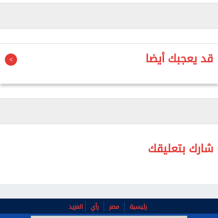
فرض كردون أمني لمحاصرة النيران ومنع امتدادها إلى
المنازل المجاورة.
وتمكنت قوات الحماية المدنية من السيطرة على الحريق
وإخماده بعد جهود مكثفة، إلا أن النيران التهمت عددًا
قد يعجبك أيضا
كبيرًا من رؤوس الماشية داخل الحظيرة، ما أدى إلى نفوق
22 رأسًا، فضلًا عن احتراق كميات من الأعلاف وبعض
محتويات المكان.
وخلف الحادث حالة من الصدمة بين أهالي القرية، خاصة
مع حجم الخسائر التي تعرض لها صاحب الحظيرة، فيما
رجحت المعاينة الأولية أن يكون ماس كهربائي وراء اندلاع
شارك بتعليقك
الحريق، وتم اتخاذ الإجراءات القانونية اللازمة حيال
الواقعة، وإخطار الجهات المختصة لمباشرة التحقيقات.
رئيسية
مصر
رأي
المزيد