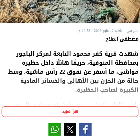
نشر في: الثلاثاء 12 مايو 2026 - 12:53 م
مصطفى الملاح
شهدت قرية كفر محمود التابعة لمركز الباجور
بمحافظة المنوفية، حريقًا هائلًا داخل حظيرة
مواشي، ما أسفر عن نفوق 22 رأس ماشية، وسط
حالة من الحزن بين الأهالي والخسائر المادية
الكبيرة لصاحب الحظيرة.
تلقى اللواء علاء الجاحر مدير امن المنوفية اخطارا من
اقرأ المزيد
مامور مركز شرطة الباجور يفيد بنشوب حريق داخل حظيرة
مواشي بالقرية، وعلى الفور انتقلت قوات الحماية المدنية
مدعومة بعدد من سيارات الإطفاء إلى موقع البلاغ، وتم