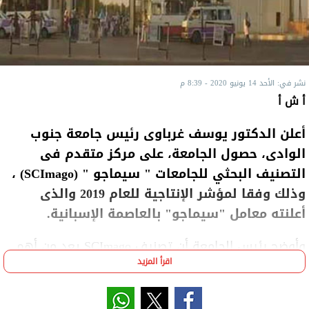
نشر في: الأحد 14 يونيو 2020 - 8:39 م
أ ش أ
أعلن الدكتور يوسف غرباوى رئيس جامعة جنوب
الوادى، حصول الجامعة، على مركز متقدم فى
التصنيف البحثي للجامعات " سيماجو " (SCImago) ،
وذلك وفقا لمؤشر الإنتاجية للعام 2019 والذى
أعلنته معامل "سيماجو" بالعاصمة الإسبانية.
وأوضح رئيس الجامعة أن تصنيف SCImago يعد من أهم
اقرأ المزيد
التصنيفات، إذ يشمل سبعة مؤشرات لحجم البحث العلمي
وفاعليته في العديد من المراكز البحثية التي تقع في
العديد من دول العالم ، وقال إن معامل إس سي ماغو