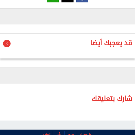
متخصصة بتحليل وتقييم المعلومات التي تتضمنها أهم
قواعد المعلومات البحثية المتخصصة كقاعدة Scopus التي
تعود لمؤسسةElsevier ، وهي مؤسسة مستقلة تقوم
بنشر الإنتاج العلمي للجامعات والمراكز البحثية. ويتكون
قد يعجبك أيضا
المؤشر من سبع مؤشرات فرعية تهدف لتقديم نظرة
متوازنة لواقع البحث العلمي في أي دولة.
وأضاف الدكتور أحمد عكاوى نائب رئيس الجامعة لشئون
الدراسات العليا والبحوث، أن التصنيف الدولى لعام 2020
تضمن 7026 مؤسسه بحثية دولية، وجاءت جامعة جنوب
الوادي في المرتبة 767 في التقييم الكلي، (438 في
شارك بتعليقك
المؤشرات البحثية، 235 في التأثير المجتمعي) وفى
التصنيف المحلى فقد تضمن التصنيف 41 مؤسسه محلية
بجمهورية مصر العربية، وحلت جامعة جنوب الوادي في
المركز 31 محليا.
رئيسية
مصر
رأي
المزيد