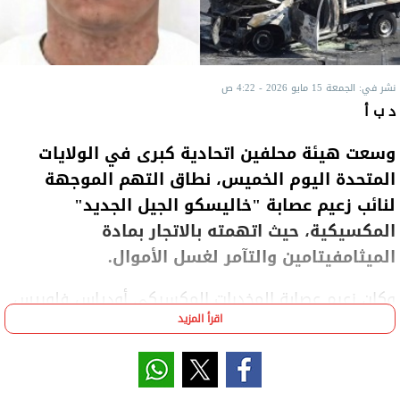
نشر في: الجمعة 15 مايو 2026 - 4:22 ص
د ب أ
وسعت هيئة محلفين اتحادية كبرى في الولايات
المتحدة اليوم الخميس، نطاق التهم الموجهة
لنائب زعيم عصابة "خاليسكو الجيل الجديد"
المكسيكية، حيث اتهمته بالاتجار بمادة
الميثامفيتامين والتآمر لغسل الأموال.
وكان زعيم عصابة المخدرات المكسيكي أودياس فلوريس
اقرأ المزيد
سيلفا، قد ألقي القبض عليه في 27 أبريل الماضي،
بولاية ناياريت غربي البلاد، وذلك في عملية نفذتها قوات
البحرية المكسيكية الخاصة بالاستناد إلى معلومات