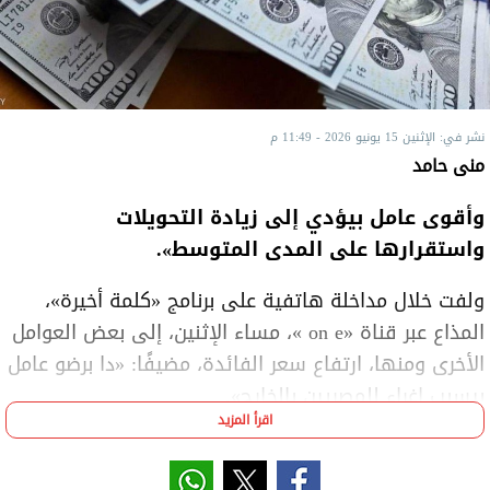
نشر في: الإثنين 15 يونيو 2026 - 11:49 م
منى حامد
وأقوى عامل بيؤدي إلى زيادة التحويلات
واستقرارها على المدى المتوسط».
ولفت خلال مداخلة هاتفية على برنامج «كلمة أخيرة»،
المذاع عبر قناة «on e »، مساء الإثنين، إلى بعض العوامل
الأخرى ومنها، ارتفاع سعر الفائدة، مضيفًا: «دا برضو عامل
بيسبب إغراء للمصريين بالخارج».
اقرأ المزيد
وأوضح تأثير الحرب الإيرانية الأمريكية على تحويلات
المصريين في الخارج، لافتًا إلى تواجد نسبة كبيرة من