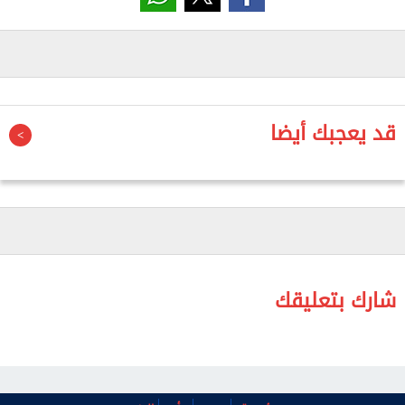
العمالة المصرية بالخارج في دول الخليج.
وأكمل: «بلا أدنى شك الحرب دي كانت مشجع لبعض
المصريين إن هما يفكروا في مصر كملاذ أكثر أمانًا
واستقرارًا في الفترة اللي فاتت دي».
قد يعجبك أيضا
وأشار إلى عوامل أخرى ومنها زيادة أعداد العاملين
بالخارج، بالإضافة إلى زيادة معدلات النمو والتضخم
بمختلف الدول والتي تؤدي لزيادة دخول المصريين
بالخارج، بما يؤدي لزيادة نسب التحويلات.
واختتم قائلًا: «المعدل الكبير نرجع لأول وأهم عامل هو
شارك بتعليقك
الاستقرار المشهود في الاقتصاد المصري واستقرار
العملة والمرونة اللي ابتدى البنك المركزي يتبعها في
سعر الصرف بناء على الأحداث المحلية والإقليمية».